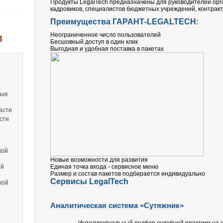
Продукты
LegalTech
предназначены для руководителей орга
кадровиков, специалистов бюджетных учреждений, контрак
Преимущества ГАРАНТ-LEGALTECH:
Неограниченное число пользователей
Л
Бесшовный доступ в один клик
Выгодная и удобная поставка в пакетах
вые
асти
сти
кой
Новые возможности для развития
ой
Единая точка входа - сервисное меню
Размер и состав пакетов подбирается индивидуально
Сервисы LegalTech
кой
Аналитическая система «Сутяжник»