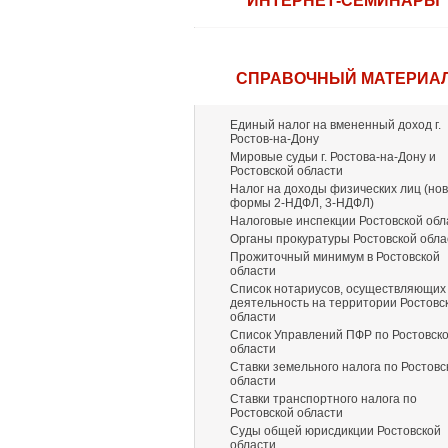
ИНТЕРНЕТ-СЕМИНАРЫ
СПРАВОЧНЫЙ МАТЕРИА
Единый налог на вмененный доход г.
Ростов-на-Дону
Мировые судьи г. Ростова-на-Дону и
Ростовской области
Налог на доходы физических лиц (но
формы 2-НДФЛ, 3-НДФЛ)
Налоговые инспекции Ростовской обл
Органы прокуратуры Ростовской обла
Прожиточный минимум в Ростовской
области
Список нотариусов, осуществляющих
деятельность на территории Ростовс
области
Список Управлений ПФР по Ростовск
области
Ставки земельного налога по Ростовс
области
Ставки транспортного налога по
Ростовской области
Суды общей юрисдикции Ростовской
области