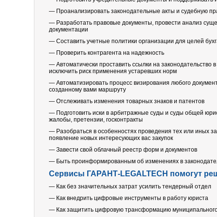
— Проанализировать законодательные акты и судебную пра
— Разработать правовые документы, провести анализ суще
документации
— Составить учетные политики организации для целей бухга
— Проверить контрагента на надежность
— Автоматически проставить ссылки на законодательство в
исключить риск применения устаревших норм
— Автоматизировать процесс визирования любого документ
созданному вами маршруту
— Отслеживать изменения товарных знаков и патентов
— Подготовить иски в арбитражные суды и суды общей юрис
жалобы, претензии, госконтракты
— Разобраться в особенностях проведения тех или иных з
появление новых интересующих вас закупок
— Завести свой облачный реестр форм и документов
— Быть проинформированным об изменениях в законодате
Сервисы ГАРАНТ-LEGALTECH помогут реш
— Как без значительных затрат усилить тендерный отдел
— Как внедрить цифровые инструменты в работу юриста
— Как защитить цифровую трансформацию муниципального