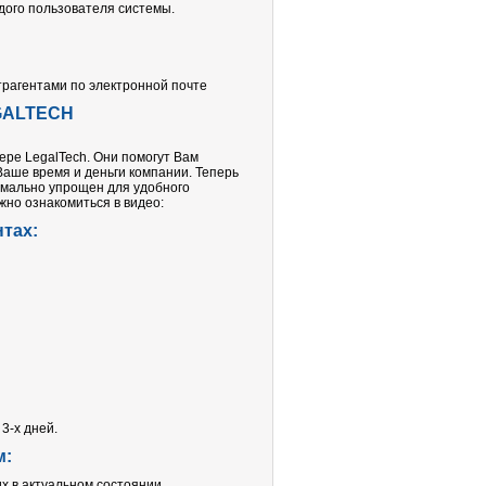
дого пользователя системы.
рагентами по электронной почте
GALTECH
ере LegalTech. Они помогут Вам
аше время и деньги компании. Теперь
имально упрощен для удобного
жно ознакомиться в видео:
нтах:
3-х дней.
м:
х в актуальном состоянии