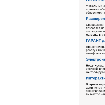
Уникальный к
правовым обо
обновляется 
Расширенн
Специальная п
позволяет, н
систему или о
материалы из
ГАРАНТ д
Представлены
работу с моб
телефонов им
Электрон
Новая услуга
удобный, опе
контролирую
Интеракти
Впервые норм
администрати
энциклопедии.
вы быстро на