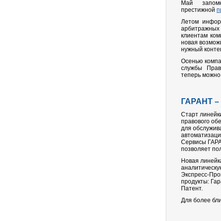
Май запом
престижной
п
Летом инфор
арбитражных 
клиентам ком
новая возмож
нужный контен
Осенью компа
службы Прав
теперь можно
ГАРАНТ –
Старт линейк
правового об
для обслужива
автоматизации
Сервисы ГАРАН
позволяет по
Новая линейк
аналитическу
Экспресс-Про
продукты: Гар
Патент.
Для более бл