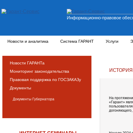
Информационно-правовое обесп
Новости и аналитика
Система ГАРАНТ
Услуги
Э
Новости ГАРАНТа
ИСТОРИЯ
Мониторинг законодательства
Правовая поддержка по ГОСЗАКАЗу
Документы
На протяжени
Документы Губернатора
«Гарант» явл
пользовател
догоняющего, 