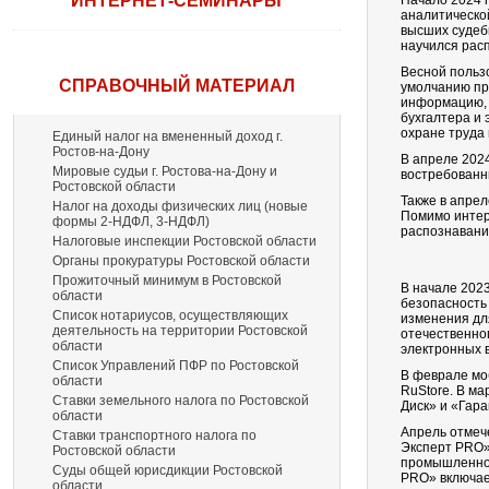
ИНТЕРНЕТ-СЕМИНАРЫ
Начало 2024 
аналитическо
высших судебн
научился расп
Весной польз
СПРАВОЧНЫЙ МАТЕРИАЛ
умолчанию пр
информацию, 
бухгалтера и 
охране труда
Единый налог на вмененный доход г.
Ростов-на-Дону
В апреле 202
Мировые судьи г. Ростова-на-Дону и
востребованн
Ростовской области
Также в апрел
Налог на доходы физических лиц (новые
Помимо интер
формы 2-НДФЛ, 3-НДФЛ)
распознавани
Налоговые инспекции Ростовской области
Органы прокуратуры Ростовской области
Прожиточный минимум в Ростовской
В начале 202
области
безопасность
Список нотариусов, осуществляющих
изменения дл
деятельность на территории Ростовской
отечественно
области
электронных 
Список Управлений ПФР по Ростовской
В феврале мо
области
RuStore. В м
Ставки земельного налога по Ростовской
Диск» и «Гар
области
Апрель отмеч
Ставки транспортного налога по
Эксперт PRO»
Ростовской области
промышленност
Суды общей юрисдикции Ростовской
PRO» включае
области