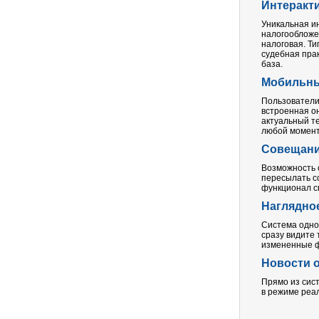
Интеракт
Уникальная и
налогообложе
налоговая. Т
судебная прак
база.
Мобильны
Пользователи
встроенная о
актуальный те
любой момент 
Совещани
Возможность 
пересылать с
функционал с
Наглядно
Система одно
сразу видите 
измененные ф
Новости 
Прямо из сис
в режиме реал