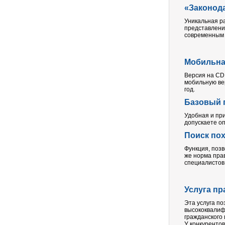
«Законода
Уникальная р
представлени
современным 
Мобильна
Версия на CD 
мобильную ве
год.
Базовый 
Удобная и при
допускаете оп
Поиск по
Функция, поз
же норма пра
специалистов 
Услуга пр
Эта услуга по
высококвалиф
гражданского 
У конкурентов