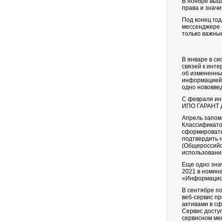
В ноябре выш
права и знач
Под конец год
мессенджере «
только важные
В январе в с
связей к инт
об измененны
информацией,
одно нововве
С февраля ин
ИПО ГАРАНТ до
Апрель запом
Классификато
сформировать 
подтвердить 
(Общероссийс
использовани
Еще одно зна
2021 в номина
«Информацион
В сентябре п
веб-сервис п
активами в с
Сервис досту
сервисном ме