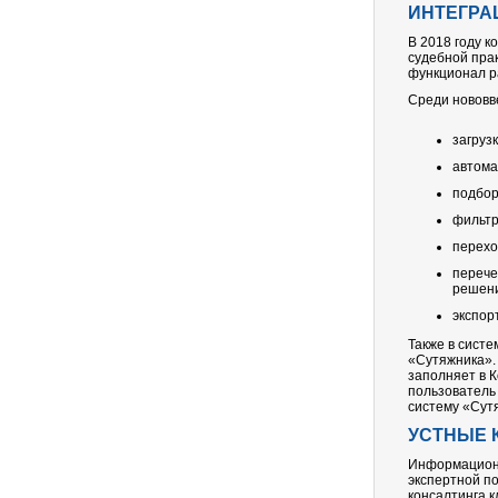
ИНТЕГРА
В 2018 году 
судебной прак
функционал р
Среди нововв
загрузк
автома
подбор
фильтр
перехо
перече
решени
экспор
Также в сист
«Сутяжника». 
заполняет в 
пользователь
систему «Сут
УСТНЫЕ 
Информационн
экспертной п
консалтинга 