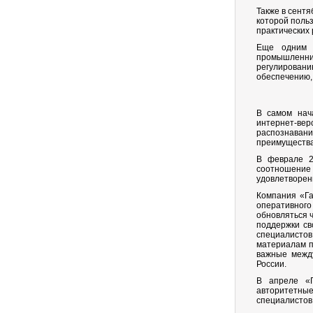
Также в сент
которой поль
практических 
Еще одним 
промышленник
регулировани
обеспечению,
В самом нач
интернет-ве
распознаван
преимущества
В феврале 2
соотношение
удовлетворен
Компания «Га
оперативног
обновляться 
поддержки св
специалистов
материалам п
важные между
России.
В апреле «Г
авторитетны
специалистов