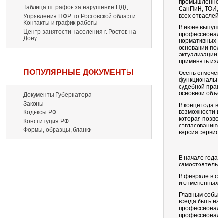
промышленнос
Таблица штрафов за нарушение ПДД
СанПиН, ТОИ,
всех отраслей
Управления ПФР по Ростовской области.
Контакты и график работы
В июне выпущ
Центр занятости населения г. Ростов-на-
профессионал
Дону
нормативных а
основании по
актуализации
применять из
ПОПУЛЯРНЫЕ ДОКУМЕНТЫ
Осень отмече
функциональн
судебной прак
основной объ
Документы Губернатора
Законы
В конце года
возможности 
Кодексы РФ
которая позво
Конституция РФ
согласованию
Формы, образцы, бланки
версия сервис
В начале год
самостоятель
В феврале в 
и отмененных 
Главным собы
всегда быть 
профессионал
профессионал