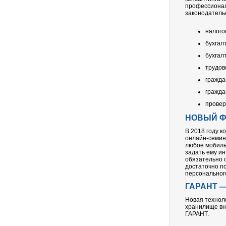
профессионал
законодатель
налого
бухгал
бухгал
трудов
гражда
гражда
провер
НОВЫЙ Ф
В 2018 году 
онлайн-семин
любое мобиль
задать ему и
обязательно 
достаточно п
персональног
ГАРАНТ —
Новая технол
хранилище вн
ГАРАНТ.