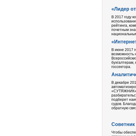
«Лидер от
В 2017 году 
использовани
рейтинга, ком
почетным зна
национальным
«Интерне
В июне 2017 
возможность 
Всероссийски
бухгалтерам, 
госсектора.
Аналитич
В декабре 20
автоматизиро
«СУТЯЖНИК» (h
разбирательст
подберет наи
судов. Благо
обратную связ
Советник 
Чтобы обеспе