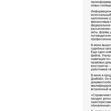
проинформиру
новых сообще
Информационн
колоссальный
наполнение с
финансовым и
федеральное 
разъяснения 
акты, формы 
путеводители
профессионал
В июне вышел
судебных орг
Еще одно нов
файла. Улучш
навигации по 
правовых док
конструктор 
работников т
В июле в про
ДокМэйл. Он 
документообо
квалифициров
встроенный ча
«Справочник 
продукт допо
заинтересова
обновленная 