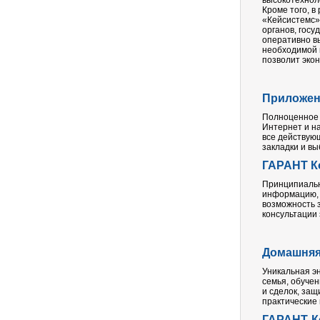
высокотехнол
Кроме того, в
«Кейсистемс»
органов, гос
оперативно в
необходимой 
позволит эко
Приложени
Полноценное 
Интернет и н
все действующ
закладки и в
ГАРАНТ К
Принципиальн
информацию, 
возможность 
консультации 
Домашняя
Уникальная э
семья, обучен
и сделок, за
практические
ГАРАНТ-К