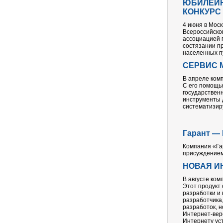
ЮБИЛЕЙН
КОНКУРС
4 июня в Мос
Всероссийско
ассоциацией 
состязании пр
населенных п
СЕРВИС 
В апреле ком
С его помощь
государствен
инструменты 
систематизир
Гарант —
Компания «Га
присуждением
НОВАЯ И
В августе ко
Этот продукт 
разработки и 
разработчика
разработок, 
Интернет-вер
Интернету ус