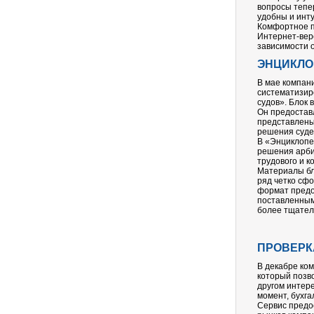
вопросы тепе
удобны и инт
Комфортное пр
Интернет-вер
зависимости 
ЭНЦИКЛО
В мае компан
систематизир
судов». Блок
Он предостав
представлены
решения суде
В «Энциклопе
решения арби
трудового и к
Материалы бл
ряд четко сф
формат предо
поставленным
более тщател
ПРОВЕРК
В декабре ко
который позв
другом интер
момент, бухга
Сервис предо