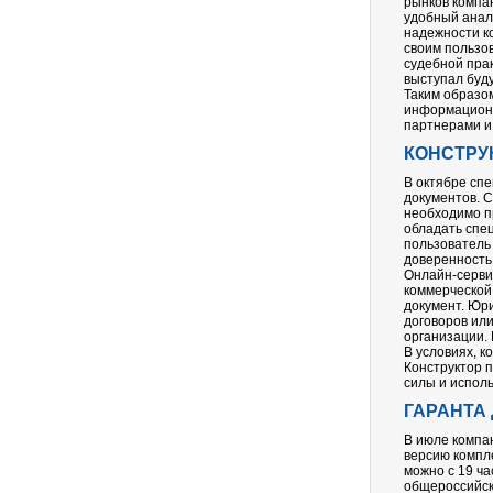
рынков компа
удобный анал
надежности к
своим пользо
судебной прак
выступал буд
Таким образо
информационн
партнерами и
КОНСТРУ
В октябре сп
документов. С
необходимо п
обладать спе
пользователь 
доверенность
Онлайн-серви
коммерческой
документ. Юр
договоров ил
организации.
В условиях, к
Конструктор 
силы и испол
ГАРАНТА 
В июле компа
версию компл
можно с 19 ча
общероссийск