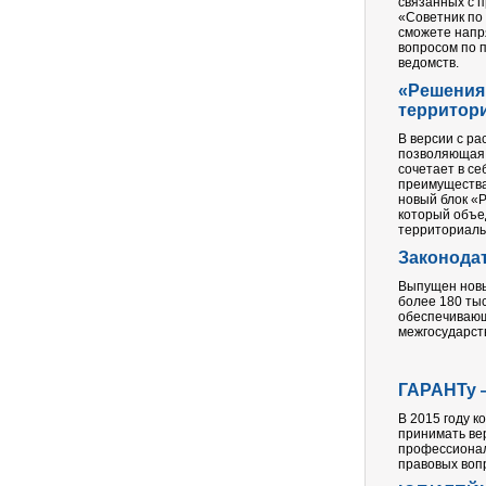
связанных с 
«Советник по
сможете напр
вопросом по 
ведомств.
«Решения
территор
В версии с р
позволяющая 
сочетает в с
преимущества
новый блок «
который объе
территориаль
Законода
Выпущен новы
более 180 ты
обеспечивающ
межгосударст
ГАРАНТу —
В 2015 году 
принимать ве
профессионал
правовых вопр