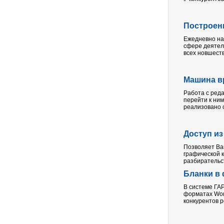
Построен
Ежедневно на
сфере деятел
всех новшеств
Машина в
Работа с ред
перейти к ним
реализовано с
Доступ и
Позволяет Ва
графической 
разбирательст
Бланки в 
В системе ГА
форматах Word
конкурентов р