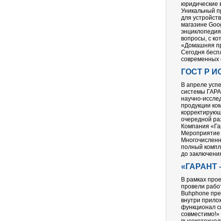
юридические 
Уникальный п
для устройст
магазине Goo
энциклопедия
вопросы, с ко
«Домашняя пр
Сегодня бесп
современных 
ГОСТ Р ИС
В апреле усп
системы ГАРА
научно-иссле
продукции ко
корректирующ
очередной ра
Компания «Га
Мероприятие 
Многочисленн
полный компл
до заключения
«ГАРАНТ 
В рамках про
провели рабо
Buhphone пре
внутри прило
функционал с
совместимо!»