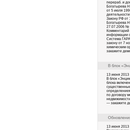
перераб. и до
Богатырева Н.
от 5 июля 199
деятельности»
Закону РФ от 
Богатырева Н.
27.07.2006 № 
Комментарий к
информации о
Система ГАРАН
закону от 7 н
химическим о
закажите дем
В блок «Эн
13 июня 2013
В блок «Энци
блока включе
существенные
определением
по договору 
недвижимости
— закажите д
Обновления
13 июня 2013