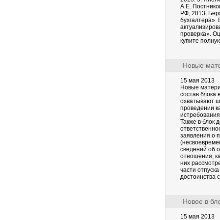
А.Е. Постнико
РФ, 2013. Бе
бухгалтера». 
актуализиров
проверка». О
купите полну
Новые мат
15 мая 2013
Новые матери
состав блока
охватывают ш
проведении ка
истребования
Также в блок
ответственнос
заявления о 
(несвоевреме
сведений об о
отношения, к
них рассмотр
части отпуска
достоинства 
Новое в бл
15 мая 2013