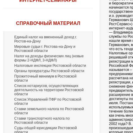
ИНТЕРНЕТ-СЕМИНАРЫ
и бюрократиче
начинается п
государствен
и.о. руковод
Германович Ш
СПРАВОЧНЫЙ МАТЕРИАЛ
РостСервис»)
интернет-ауд
— Владимира 
службы по Рос
Единый налог на вмененный доход г.
нашли время 
Ростов-на-Дону
Германович, м
Мировые судьи г. Ростова-на-Дону и
что есть тенд
Ростовской области
Налоговые орг
Налог на доходы физических лиц (новые
решивший отк
формы 2-НДФЛ, 3-НДФЛ)
регистрации 
Налоговые инспекции Ростовской области
Российской Фе
называется –
Органы прокуратуры Ростовской области
предпринимате
Прожиточный минимум в Ростовской
рассчитана на
области
регистрации,
Список нотариусов, осуществляющих
снижение фин
деятельность на территории Ростовской
предваритель
области
расширение в
достигнуты п
Список Управлений ПФР по Ростовской
июля. Постан
области
используемых
Ставки земельного налога по Ростовской
течение более
области
как очень мно
Ставки транспортного налога по
администриро
Ростовской области
2002 года? В.
Суды общей юрисдикции Ростовской
произошедшие
области
которые прос