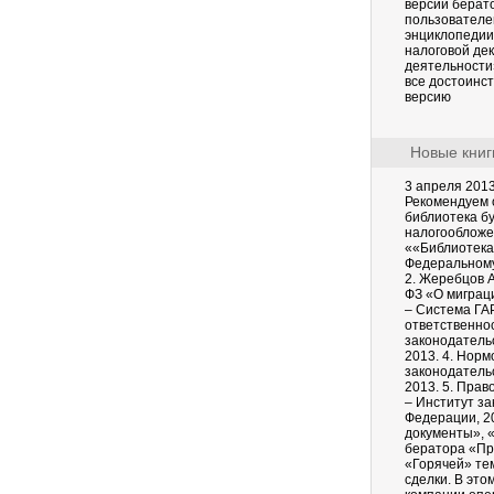
версии берат
пользователе
энциклопедии
налоговой де
деятельности
все достоинс
версию
Новые книг
3 апреля 201
Рекомендуем 
библиотека бу
налогообложен
««Библиотека 
Федеральному
2. Жеребцов А
ФЗ «О миграц
– Система ГА
ответственнос
законодатель
2013. 4. Норм
законодатель
2013. 5. Прав
– Институт з
Федерации, 2
документы», 
бератора «Пр
«Горячей» те
сделки. В это