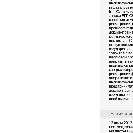
индивидуальн
выдавалось но
ЕГРЮЛ, в кот
записи ЕГРЮЛ
внесении изм
регистрации. 
прошлого год
документов н
юридического
инспекцию. С
статус рассм
государствен
заявителю по
налоговом орг
направить зая
индивидуальн
специализиро
регистрации 
оперативно и 
индивидуальн
предпринимате
документов на
государствен
необходимо в
Новые книг
13 июня 2013
Рекомендуем 
библиотека бу