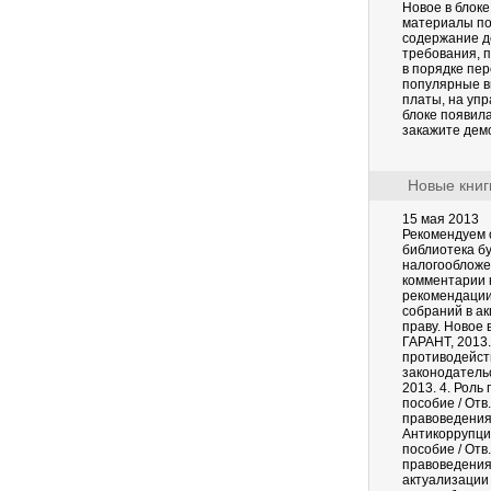
Новое в блок
материалы по
содержание д
требования, 
в порядке пе
популярные в
платы, на упр
блоке появил
закажите дем
Новые книг
15 мая 2013
Рекомендуем 
библиотека бу
налогообложе
комментарии к
рекомендации
собраний в а
праву. Новое 
ГАРАНТ, 2013.
противодейств
законодатель
2013. 4. Роль
пособие / Отв
правоведения 
Антикоррупци
пособие / Отв
правоведения
актуализации