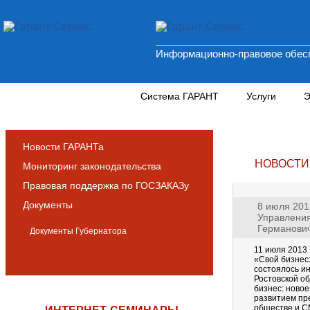
Информационно-правовое обесп
Новости и аналитика
Система ГАРАНТ
Услуги
Э
Новости ГАРАНТа
НОВОСТИ
Мониторинг законодательства
Правовая поддержка по ГОСЗАКАЗу
Документы
8 июля 201
Управления
Германови
Документы Губернатора
11 июля 2013
«Свой бизнес:
состоялось и
Ростовской о
бизнес: новое
развитием пр
обществе и С