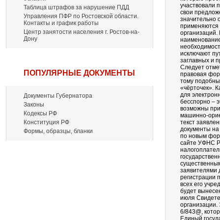
участвовали 
Таблица штрафов за нарушение ПДД
свои предлож
Управления ПФР по Ростовской области.
значительно 
Контакты и график работы
применяются д
Центр занятости населения г. Ростов-на-
организаций. 
Дону
наименование
необходимост
исключают пу
заглавных и п
Следует отме
ПОПУЛЯРНЫЕ ДОКУМЕНТЫ
правовая фор
тому подобны
«чёрточек». 
для электрон
Документы Губернатора
бесспорно – э
Законы
возможны при
Кодексы РФ
машинно-орие
Конституция РФ
текст заявлен
документы на
Формы, образцы, бланки
по новым фор
сайте УФНС Р
налогоплател
государствен
существенным
заявителями д
регистрации 
всех его учр
будет вынесен
июля Свидете
организации. 
6/843@, кото
Единый госуд