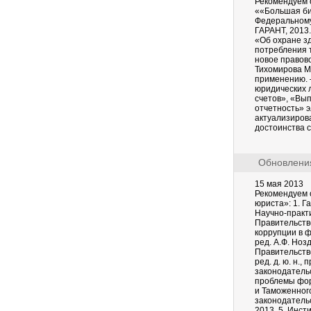
Рекомендуем 
««Большая биб
Федеральному 
ГАРАНТ, 2013.
«Об охране з
потребления т
новое правово
Тихомирова М.
применению. –
юридических 
счетов», «Вы
отчетность» 
актуализиров
достоинства 
Обновления
15 мая 2013
Рекомендуем 
юриста»: 1. 
Научно-практ
Правительстве
коррупции в ф
ред. А.Ф. Ноз
Правительстве
ред. д. ю. н.
законодатель
проблемы фор
и Таможенного
законодатель
2013. 5. Инсти