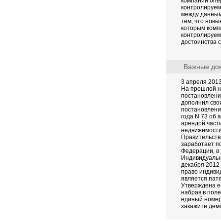
компании опер
контролируем
между данным
тем, что нов
которым комп
контролируем
достоинства 
Важные док
3 апреля 201
На прошлой н
постановлени
дополнил сво
постановлени
года N 73 об
арендой част
недвижимости
Правительств
заработает по
Федерации, в 2
Индивидуальн
декабря 2012
право индиви
является пат
Утверждена е
набрав в пол
единый номер
закажите дем