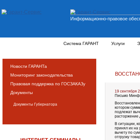
Информационно-правовое обесп
Новости и аналитика
Система ГАРАНТ
Услуги
Э
Новости ГАРАНТа
ВОССТАН
Мониторинг законодательства
Правовая поддержка по ГОСЗАКАЗу
19 сентября 
Документы
Письмо Минфин
Восстановлен
Документы Губернатора
котором сумм
подлежат выч
расторжение 
В ситуации, к
принял их на 
вычету по сум
отгрузку това