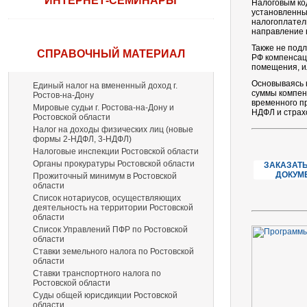
ИНТЕРНЕТ-СЕМИНАРЫ
Налоговым ко
установленны
налогоплател
направление 
Также не под
СПРАВОЧНЫЙ МАТЕРИАЛ
РФ компенсац
помещения, и
Основываясь 
Единый налог на вмененный доход г.
суммы компен
Ростов-на-Дону
временного п
Мировые судьи г. Ростова-на-Дону и
НДФЛ и страх
Ростовской области
Налог на доходы физических лиц (новые
формы 2-НДФЛ, 3-НДФЛ)
Налоговые инспекции Ростовской области
Органы прокуратуры Ростовской области
ЗАКАЗАТЬ
ДОКУМ
Прожиточный минимум в Ростовской
области
Список нотариусов, осуществляющих
деятельность на территории Ростовской
области
Список Управлений ПФР по Ростовской
области
Ставки земельного налога по Ростовской
области
Ставки транспортного налога по
Ростовской области
Суды общей юрисдикции Ростовской
области