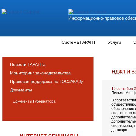
Информационно-правовое обесп
Новости и аналитика
Система ГАРАНТ
Услуги
Э
Новости ГАРАНТа
НДФЛ И 
Мониторинг законодательства
Правовая поддержка по ГОСЗАКАЗу
19 сентября 
Документы
Письмо Минфи
В соответстви
Документы Губернатора
осуществляющ
обеспечение 
спортивных м
дополнительн
дополнительны
спортсмена, 
договора.