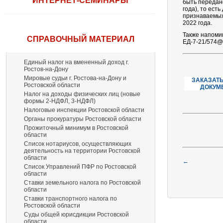
ИНТЕРНЕТ-СЕМИНАРЫ
быть передано
года), то ест
признаваемых
2022 года.
Также напомин
СПРАВОЧНЫЙ МАТЕРИАЛ
ЕД-7-21/574@
Единый налог на вмененный доход г.
Ростов-на-Дону
Мировые судьи г. Ростова-на-Дону и
ЗАКАЗАТЬ
Ростовской области
ДОКУМ
Налог на доходы физических лиц (новые
формы 2-НДФЛ, 3-НДФЛ)
Налоговые инспекции Ростовской области
Органы прокуратуры Ростовской области
Прожиточный минимум в Ростовской
области
Список нотариусов, осуществляющих
деятельность на территории Ростовской
области
←
Список Управлений ПФР по Ростовской
области
Ставки земельного налога по Ростовской
области
Ставки транспортного налога по
Ростовской области
Суды общей юрисдикции Ростовской
области