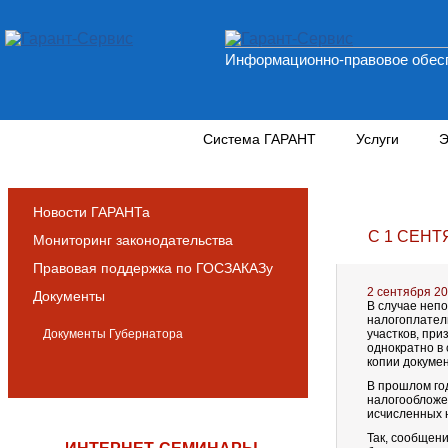
Информационно-правовое обесп
Новости и аналитика
Система ГАРАНТ
Услуги
Э
Новости ГАРАНТа
С 1 СЕН
Мониторинг законодательства
Правовая поддержка по ГОСЗАКАЗу
2 сентября 2
Документы
В случае неп
налогоплател
Документы Губернатора
участков, при
однократно в 
копии докуме
В прошлом го
налогообложе
исчисленных 
Так, сообщени