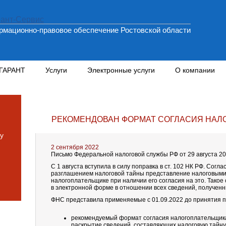
мационно-правовое обеспечение Ростовской области
 ГАРАНТ
Услуги
Электронные услуги
О компании
РЕКОМЕНДОВАН ФОРМАТ СОГЛАСИЯ НАЛ
у
2 сентября 2022
Письмо Федеральной налоговой службы РФ от 29 августа 202
С 1 августа вступила в силу поправка в ст. 102 НК РФ. Согл
разглашением налоговой тайны представление налоговыми
налогоплательщике при наличии его согласия на это. Такое
в электронной форме в отношении всех сведений, полученны
ФНС представила применяемые с 01.09.2022 до принятия п
рекомендуемый формат согласия налогоплательщика
раскрытие сведений, составляющих налоговую тайну