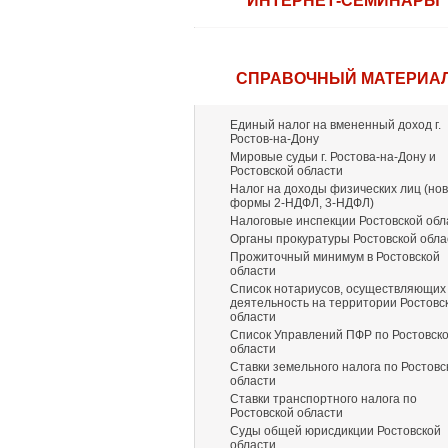
ИНТЕРНЕТ-СЕМИНАРЫ
СПРАВОЧНЫЙ МАТЕРИА
Единый налог на вмененный доход г.
Ростов-на-Дону
Мировые судьи г. Ростова-на-Дону и
Ростовской области
Налог на доходы физических лиц (но
формы 2-НДФЛ, 3-НДФЛ)
Налоговые инспекции Ростовской обл
Органы прокуратуры Ростовской обла
Прожиточный минимум в Ростовской
области
Список нотариусов, осуществляющих
деятельность на территории Ростовс
области
Список Управлений ПФР по Ростовск
области
Ставки земельного налога по Ростовс
области
Ставки транспортного налога по
Ростовской области
Суды общей юрисдикции Ростовской
области