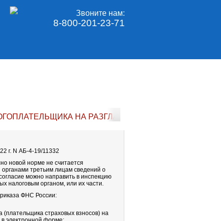
Звоните нам:
8-800-201-23-71
ОГОПЛАТЕЛЬЩИКА НА РАЗГЛАШЕНИЕ НАЛОГОВОЙ ТАЙ
2 г. N АБ-4-19/11332
асно новой норме не считается
 органами третьим лицам сведений о
 согласие можно направить в инспекцию
х налоговым органом, или их части.
риказа ФНС России:
 (плательщика страховых взносов) на
 в электронной форме;