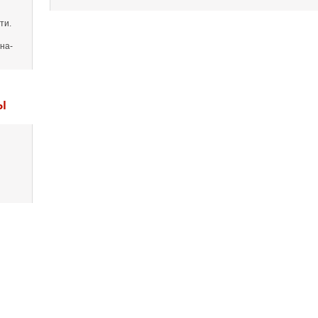
ти.
на-
Ы