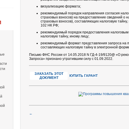
визуализацию формата;
рекомендуемый порядок направления согласия нало
страховых взносов) на предоставление сведений о 
страховых взносов), составляющих налоговую тайну, п
Л
102 НК РФ;
рекомендуемый порядок предоставления налоговым 
налоговую тайну, иному лицу;
рекомендуемый формат представления запроса на п
составляющих налоговую тайну в электронной форме
вые
Письмо ФНС России от 14.05.2018 N ГД-4-19/9120@ «О ре
Запроса» признано утратившим силу с 01.09.2022.
асти
сти
ЗАКАЗАТЬ ЭТОТ
КУПИТЬ ГАРАНТ
ДОКУМЕНТ
кой
ой
кой
←