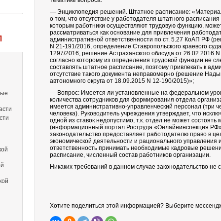
тематике вопроса:
— Энциклопедия решений. Штатное расписание: «Материал
о том, что отсутствие у работодателя штатного расписания 
которым работники осуществляют трудовую функцию, може
рассматриваться как основание для привлечения работодат
Л
административной ответственности по ст. 5.27 КоАП РФ (ре
N 21-191/2016, определение Ставропольского краевого суда 
1297/2016, решение Астраханского облсуда от 26.02.2016 N 
согласно которому из определения трудовой функции не с
составлять штатное расписание, поэтому привлекать к адм
отсутствие такого документа неправомерно (решение Нады
автономного округа от 18.09.2015 N 12-190/2015)»;
— Вопрос: Имеется ли установленные на федеральном уро
вые
количества сотрудников для формирования отдела организ
имеется административно-управленческий персонал (три че
асти
человека). Руководитель учреждения утверждает, что искл
сти
одной из ставок недопустимо, т.к. отдел не может состоять 
(информационный портал Роструда «Онлайнинспекция.РФ», 
законодательство предоставляет работодателю право в ц
экономической деятельности и рационального управления 
ответственность принимать необходимые кадровые решения,
кой
расписание, численный состав работников организации.
ой
Никаких требований в данном случае законодательство не 
кой
Хотите поделиться этой информацией? Выберите мессенд