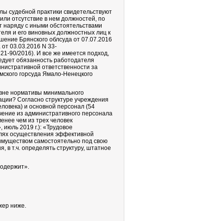
ы судебной практики свидетельствуют
или отсутствие в нем должностей, по
т наряду с иными обстоятельствами
еля и его виновных должностных лиц к
шение Брянского облсуда от 07.07.2016
от 03.03.2016 N 33-
21-90/2016). И все же имеется подход,
ледует обязанность работодателя
инистративной ответственности за
мского горсуда Ямало-Ненецкого
вне нормативы минимального
ации? Согласно структуре учреждения
ловека) и основной персонал (54
ючение из административного персонала
менее чем из трех человек
июль 2019 г.): «Трудовое
елях осуществления эффективной
имуществом самостоятельно под свою
 в т.ч. определять структуру, штатное
содержит».
жер ниже.