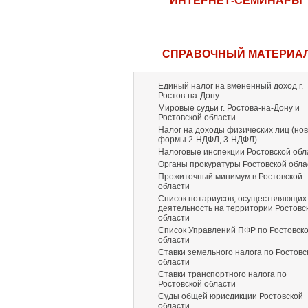
ИНТЕРНЕТ-СЕМИНАРЫ
СПРАВОЧНЫЙ МАТЕРИА
Единый налог на вмененный доход г.
Ростов-на-Дону
Мировые судьи г. Ростова-на-Дону и
Ростовской области
Налог на доходы физических лиц (но
формы 2-НДФЛ, 3-НДФЛ)
Налоговые инспекции Ростовской обл
Органы прокуратуры Ростовской обла
Прожиточный минимум в Ростовской
области
Список нотариусов, осуществляющих
деятельность на территории Ростовс
области
Список Управлений ПФР по Ростовск
области
Ставки земельного налога по Ростовс
области
Ставки транспортного налога по
Ростовской области
Суды общей юрисдикции Ростовской
области