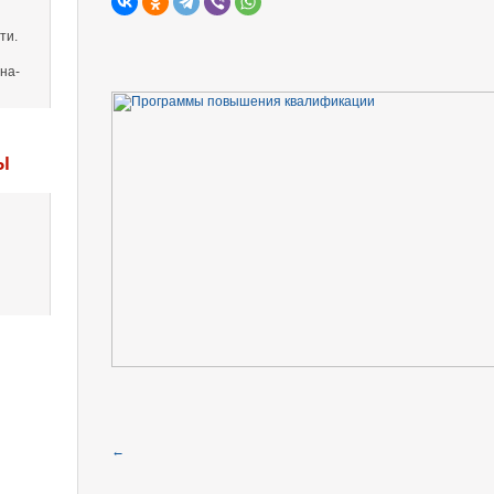
ти.
на-
Ы
←