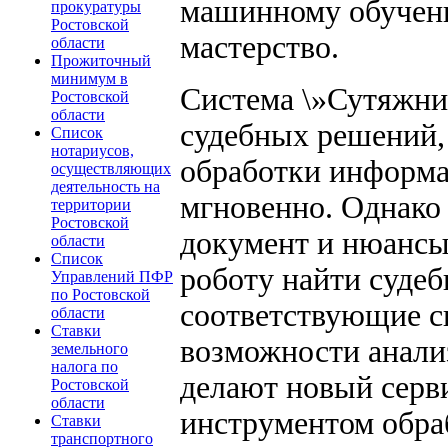
машинному обучени
прокуратуры
Ростовской
мастерство.
области
Прожиточный
минимум в
Система \»Сутяжни
Ростовской
области
судебных решений, 
Список
нотариусов,
обработки информац
осуществляющих
деятельность на
мгновенно. Однако
территории
Ростовской
документ и нюансы
области
Список
роботу найти суде
Управлений ПФР
по Ростовской
соответствующие с
области
Ставки
возможности анали
земельного
налога по
делают новый сер
Ростовской
области
инструментом обра
Ставки
транспортного