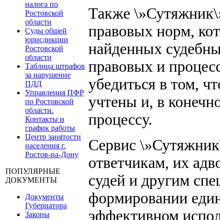
налога по
Также \»Сутяжник\
Ростовской
области
правовых норм, ко
Суды общей
юрисдикции
найденных судебны
Ростовской
области
правовых и процес
Таблица штрафов
за нарушение
убедиться в том, ч
ПДД
Управления ПФР
учтены и, в конечн
по Ростовской
области.
процессу.
Контакты и
график работы
Центр занятости
Сервис \»Сутяжник\
населения г.
Ростов-на-Дону
ответчикам, их адв
ПОПУЛЯРНЫЕ
судей и другим спе
ДОКУМЕНТЫ
формировании еди
Документы
Губернатора
эффективном испол
Законы