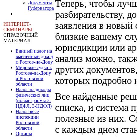
Теперь, чтобы лучш
Документы
Губернатора
разбирательству, д
заявления в новый 
ИНТЕРНЕТ-
СЕМИНАРЫ
близкие вашему сл
СПРАВОЧНЫЙ
МАТЕРИАЛ
юрисдикции или ар
Единый налог на
анализ можно, такж
вмененный доход
г. Ростов-на-Дону
других документов,
Мировые судьи г.
Ростова-на-Дону
которых подробно 
и Ростовской
области
Налог на доходы
Все найденные реш
физических лиц
(новые формы 2-
списка, и система 
НДФЛ, 3-НДФЛ)
Налоговые
полезные из них. С
инспекции
Ростовской
с каждым днем стан
области
Органы