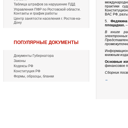
международно
Таблица штрафов за нарушение ПДД
практики су
Управления ПФР по Ростовской области.
Конституцион
Контакты и график работы
ВАС РФ, разъ
Центр занятости населения г. Ростов-на-
5.
Федякина
Дону
площадках.
–
В книге ра
электронных 
Представлен
ПОПУЛЯРНЫЕ ДОКУМЕНТЫ
промежуточны
Информацион
книжным изда
Документы Губернатора
Законы
Основные изм
финансовое п
Кодексы РФ
Конституция РФ
Сборник посв
Формы, образцы, бланки
←