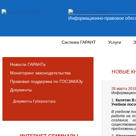
Информационно-правовое обесп
Новости и аналитика
Система ГАРАНТ
Услуги
Э
Новости ГАРАНТа
НОВЫЕ К
Мониторинг законодательства
Правовая поддержка по ГОСЗАКАЗу
26 марта 201
Документы
Информационн
1.
Калятин В.
Документы Губернатора
Учебное посо
В учебном по
работе на ос
создания, 
существова
предложены р