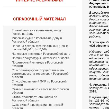
ИНТЕРНЕТ-СЕМИНАРЫ
2.
Шестакова
Федерации с
(Страсбург, 1
В российском
времени отс
СПРАВОЧНЫЙ МАТЕРИАЛ
Россия присо
(Страсбург,
Федеральная 
заключении с
Единый налог на вмененный доход г.
законодатель
Ростов-на-Дону
работа.
Мировые судьи г. Ростова-на-Дону и
Ростовской области
3.
Хлистун Ю.
«Об обеспече
Налог на доходы физических лиц (новые
формы 2-НДФЛ, 3-НДФЛ)
Издание пре
Налоговые инспекции Ростовской области
2008 г. № 10
Органы прокуратуры Ростовской области
единства из
общества и
Прожиточный минимум в Ростовской
измерений;
области
объективных
Список нотариусов, осуществляющих
защиты жизн
деятельность на территории Ростовской
мира, обесп
области
безопасности
Список Управлений ПФР по Ростовской
4. Агешкина 
области
закону от 26
Ставки земельного налога по Ростовской
2018.
области
Ставки транспортного налога по
Издание пред
Ростовской области
№ 135-ФЗ «О 
законодател
Суды общей юрисдикции Ростовской
основы защ
области