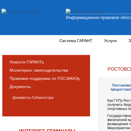
Информационно-правовое обесп
Новости и аналитика
Система ГАРАНТ
Услуги
Э
Новости ГАРАНТа
РОСТОВС
Мониторинг законодательства
Правовая поддержка по ГОСЗАКАЗу
Постановле
Документы
предоставл
Документы Губернатора
Как ГУПу Рост
получить бюд
спортивных о
Государствен
физической ку
возмещение ч
Мероприятие 