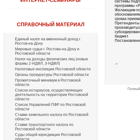
ИНТЕРНЕТ-СЕМИНАРЫ
системы подг
программы «Р
Желающим пол
обоснованиями
сроках приема
Претенденты 
СПРАВОЧНЫЙ МАТЕРИАЛ
производиться
субсидирован
бюджет.
Единый налог на вмененный доход г.
Постановление
Ростов-на-Дону
Мировые судьи г. Ростова-на-Дону и
Ростовской области
Налог на доходы физических лиц (новые
←
формы 2-НДФЛ, 3-НДФЛ)
Налоговые инспекции Ростовской области
Органы прокуратуры Ростовской области
Прожиточный минимум в Ростовской
области
Полный 
Список нотариусов, осуществляющих
деятельность на территории Ростовской
области
Список Управлений ПФР по Ростовской
области
Ставки земельного налога по Ростовской
области
Ставки транспортного налога по
Ростовской области
Суды общей юрисдикции Ростовской
области