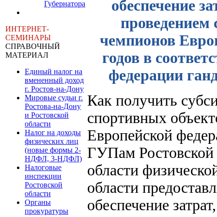
обеспечение за
Губернатора
проведением 
ИНТЕРНЕТ-
чемпионов Европ
СЕМИНАРЫ
СПРАВОЧНЫЙ
годов в соответ
МАТЕРИАЛ
федерации ган
Единый налог на
вмененный доход
г. Ростов-на-Дону
Как получить субс
Мировые судьи г.
Ростова-на-Дону
спортивных объекто
и Ростовской
области
Европейской федер
Налог на доходы
физических лиц
ГУПам Ростовской 
(новые формы 2-
НДФЛ, 3-НДФЛ)
области физической
Налоговые
инспекции
области предостав
Ростовской
области
обеспечение затрат
Органы
прокуратуры