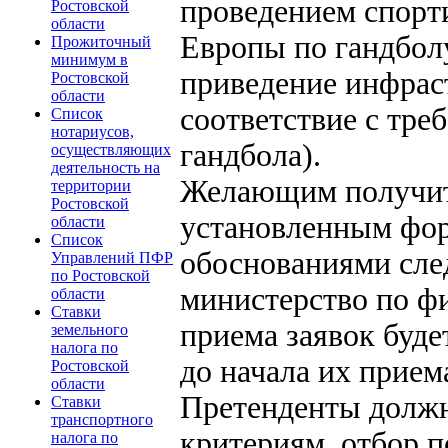
проведением спорт
Ростовской
области
Европы по гандболу
Прожиточный
минимум в
приведение инфрас
Ростовской
области
соответствие с тр
Список
нотариусов,
гандбола).
осуществляющих
деятельность на
Желающим получит
территории
Ростовской
установленным фор
области
Список
обоснованиями сле
Управлений ПФР
по Ростовской
министерство по фи
области
Ставки
приема заявок буде
земельного
налога по
до начала их прием
Ростовской
области
Претенденты должн
Ставки
транспортного
критериям, отбор п
налога по