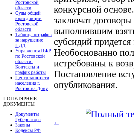
Ростовской
конкурсной основе
области
Суды общей
заключат договоры 
юрисдикции
Ростовской
выполнившим взятые
области
Таблица штрафов
субсидий придется 
за нарушение
ПДД
Необоснованно пол
Управления ПФР
по Ростовской
истребованы к возв
области.
Контакты и
Постановление всту
график работы
Центр занятости
опубликования.
населения г.
Ростов-на-Дону
ПОПУЛЯРНЫЕ
ДОКУМЕНТЫ
Документы
Губернатора
←
Законы
Кодексы РФ