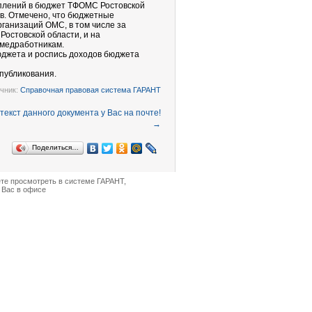
уплений в бюджет ТФОМС Ростовской
ов. Отмечено, что бюджетные
ганизаций ОМС, в том числе за
остовской области, и на
медработникам.
джета и роспись доходов бюджета
опубликования.
чник:
Справочная правовая система ГАРАНТ
→
Поделиться…
ете просмотреть в
системе ГАРАНТ
,
 Вас в офисе