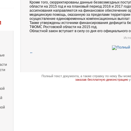
Кроме того, скорректированы данные безвозмездных пост
области на 2015 год и на плановый период 2016 и 2017 год
ассигнования направляются на финансовое обеспечение ор
медицинскую помощь, оказанную за пределами территории Р
осуществление единовременных компенсационных выплат 
Л
Также утверждены источники финансирования дефицита бю
ТФОМС Ростовской области на 2015 год.
Областной закон вступает в силу со дня его официального 
Исто
←
вые
асти
сти
Полный текст документа, а также справку по нему Вы мож
заказав бесплатную демонстрацию
у
кой
ой
кой