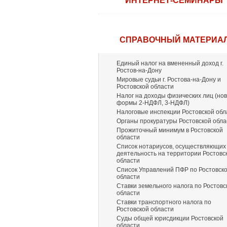
ИНТЕРНЕТ-СЕМИНАРЫ
СПРАВОЧНЫЙ МАТЕРИА
Единый налог на вмененный доход г.
Ростов-на-Дону
Мировые судьи г. Ростова-на-Дону и
Ростовской области
Налог на доходы физических лиц (но
формы 2-НДФЛ, 3-НДФЛ)
Налоговые инспекции Ростовской обл
Органы прокуратуры Ростовской обла
Прожиточный минимум в Ростовской
области
Список нотариусов, осуществляющих
деятельность на территории Ростовс
области
Список Управлений ПФР по Ростовск
области
Ставки земельного налога по Ростовс
области
Ставки транспортного налога по
Ростовской области
Суды общей юрисдикции Ростовской
области