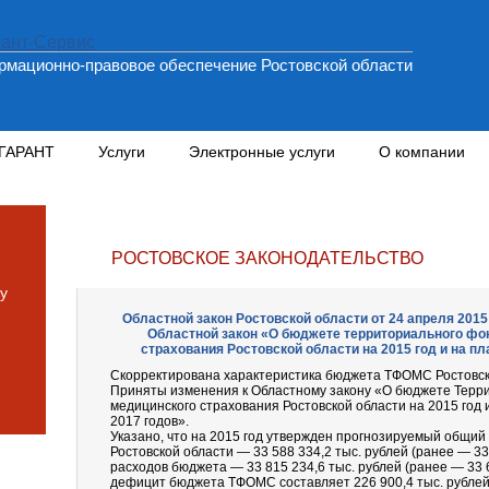
мационно-правовое обеспечение Ростовской области
 ГАРАНТ
Услуги
Электронные услуги
О компании
РОСТОВСКОЕ ЗАКОНОДАТЕЛЬСТВО
у
Областной закон Ростовской области от 24 апреля 2015 
Областной закон «О бюджете территориального фо
страхования Ростовской области на 2015 год и на пл
Скорректирована характеристика бюджета ТФОМС Ростовско
Приняты изменения к Областному закону «О бюджете Терр
медицинского страхования Ростовской области на 2015 год 
2017 годов».
Указано, что на 2015 год утвержден прогнозируемый общ
Ростовской области — 33 588 334,2 тыс. рублей (ранее — 33
расходов бюджета — 33 815 234,6 тыс. рублей (ранее — 33 6
дефицит бюджета ТФОМС составляет 226 900,4 тыс. рублей