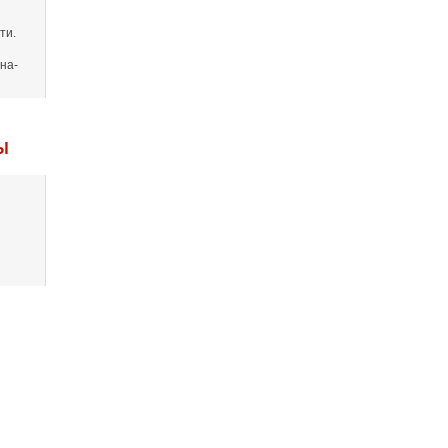
ти.
на-
Ы