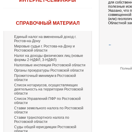
ИНТЕРНЕТ-СЕМИНАРЫ
для собствен
полезные иск
Указано, что
совмещенной 
(или) геологи
СПРАВОЧНЫЙ МАТЕРИАЛ
Областной зак
Единый налог на вмененный доход г.
Ростов-на-Дону
←
Мировые судьи г. Ростова-на-Дону и
Ростовской области
Налог на доходы физических лиц (новые
формы 2-НДФЛ, 3-НДФЛ)
Налоговые инспекции Ростовской области
Полный 
Органы прокуратуры Ростовской области
Прожиточный минимум в Ростовской
области
Список нотариусов, осуществляющих
деятельность на территории Ростовской
области
Список Управлений ПФР по Ростовской
области
Ставки земельного налога по Ростовской
области
Ставки транспортного налога по
Ростовской области
Суды общей юрисдикции Ростовской
области