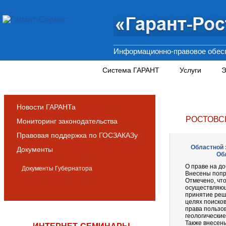
Информационно-правовое обесп
Новости и аналитика
Система ГАРАНТ
Услуги
Э
Новости ГАРАНТа
РОСТОВС
Мониторинг законодательства
Правовая поддержка по ГОСЗАКАЗу
Областной з
Документы
Об
О праве на до
Документы Губернатора
Внесены попр
Отмечено, что
осуществляющ
принятие реш
целях поиско
права пользов
геологические
Также внесен