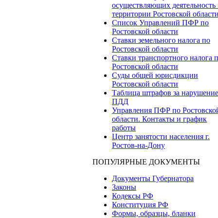
осуществляющих деятельность 
территории Ростовской област
Список Управлений ПФР по
Ростовской области
Ставки земельного налога по
Ростовской области
Ставки транспортного налога 
Ростовской области
Суды общей юрисдикции
Ростовской области
Таблица штрафов за нарушени
ПДД
Управления ПФР по Ростовско
области. Контакты и график
работы
Центр занятости населения г.
Ростов-на-Дону
ПОПУЛЯРНЫЕ ДОКУМЕНТЫ
Документы Губернатора
Законы
Кодексы РФ
Конституция РФ
Формы, образцы, бланки