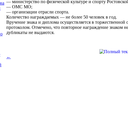
— министерство по физической культуре и спорту Ростовской
на
— ОМС МО;
и
— организации отрасли спорта.
Количество награждаемых — не более 50 человек в год.
Вручение знака и диплома осуществляется в торжественной 
протоколом. Отмечено, что повторное награждение знаком не
дубликаты не выдаются.
по
е
←
й