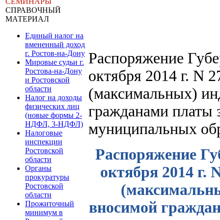
СЕМИНАРЫ
СПРАВОЧНЫЙ
МАТЕРИАЛ
Единый налог на
вмененный доход
г. Ростов-на-Дону
Распоряжение Губер
Мировые судьи г.
Ростова-на-Дону
октября 2014 г. N 
и Ростовской
области
(максимальных) ин
Налог на доходы
физических лиц
гражданами платы 
(новые формы 2-
НДФЛ, 3-НДФЛ)
муниципальных обр
Налоговые
инспекции
Распоряжение Губ
Ростовской
области
октября 2014 г.
Органы
прокуратуры
(максимальны
Ростовской
области
вносимой граждан
Прожиточный
минимум в