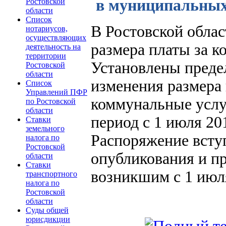
в муниципальных
Ростовской
области
Список
В Ростовской обла
нотариусов,
осуществляющих
размера платы за к
деятельность на
территории
Установлены преде
Ростовской
области
изменения размера
Список
Управлений ПФР
коммунальные услу
по Ростовской
области
период с 1 июля 201
Ставки
земельного
Распоряжение вступ
налога по
Ростовской
опубликования и п
области
Ставки
возникшим с 1 июля
транспортного
налога по
Ростовской
области
Суды общей
юрисдикции