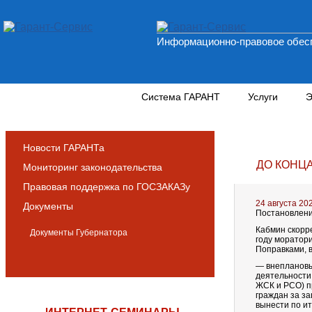
Информационно-правовое обесп
Новости и аналитика
Система ГАРАНТ
Услуги
Э
Новости ГАРАНТа
ДО КОНЦ
Мониторинг законодательства
Правовая поддержка по ГОСЗАКАЗу
24 августа 20
Документы
Постановление
Кабмин скорр
Документы Губернатора
году моратор
Поправками, в
— внеплановы
деятельности
ЖСК и РСО) п
граждан за з
вынести по ит