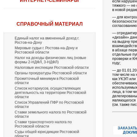
ИНТЕРНЕТ-СЕМИНАРЫ
если нарушен
тяжкого — не 
в новой реда
— для контро
безопасности
СПРАВОЧНЫЙ МАТЕРИАЛ
согласованию 
— отредактир
«дизайн» дан
Единый налог на вмененный доход г.
на выдачу пр
Ростов-на-Дону
взаимодейств
Мировые судьи г. Ростова-на-Дону и
в абзаце перв
Ростовской области
отдельные пун
Налог на доходы физических лиц (новые
проверки и КН
формы 2-НДФЛ, 3-НДФЛ)
году;
Налоговые инспекции Ростовской области
— до 01.01.2
Органы прокуратуры Ростовской области
том числе на
Прожиточный минимум в Ростовской
как УКЭП или
области
обеспечивающ
используемых 
Список нотариусов, осуществляющих
лица, в том ч
деятельность на территории Ростовской
делегированы
области
являющегося 
Список Управлений ПФР по Ростовской
(см. также пи
области
Ставки земельного налога по Ростовской
области
Ставки транспортного налога по
Ростовской области
ЗАКАЗАТЬ
Суды общей юрисдикции Ростовской
ДОКУМ
области