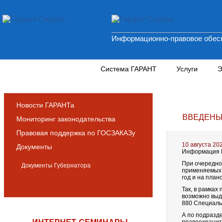
Информационно-правовое обесп
Новости и аналитика
Система ГАРАНТ
Услуги
Э
Новости ГАРАНТа
ВВЕДЕНЫ
Мониторинг законодательства
Правовая поддержка по ГОСЗАКАЗу
10 августа 20
Документы
Информация М
При очередно
Документы Губернатора
применяемых 
год и на план
Так, в рамка
возможно выд
880 Специаль
А по подразд