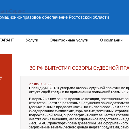
мационно-правовое обеспечение Ростовской области
 ГАРАНТ
Услуги
Электронные услуги
О компании
ВС РФ ВЫПУСТИЛ ОБЗОРЫ СУДЕБНОЙ ПР
у
27 июня 2022
Президиум ВС РФ утвердил обзоры судебной практики по п
окружающей среды и по применению положений главы 26 УК
В первый из них вошли правовые позиции, посвященные в
ответственности за различные нарушения законодательст
(добыча рыбы в пределах квоты, но с использованием запр
складирование химических, взрывчатых, токсичных, отравл
водоохранной зоны, сброс загрязняющих веществ в составе
участка с/х назначения, несвоевременное представление де
ЛесЕГАИС, транспортировка древесины без оформленного 
загрязнение земель лесного фонда нефтепродуктами, само