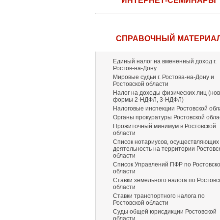
ИНТЕРНЕТ-СЕМИНАРЫ
СПРАВОЧНЫЙ МАТЕРИА
Единый налог на вмененный доход г.
Ростов-на-Дону
Мировые судьи г. Ростова-на-Дону и
Ростовской области
Налог на доходы физических лиц (но
формы 2-НДФЛ, 3-НДФЛ)
Налоговые инспекции Ростовской обл
Органы прокуратуры Ростовской обла
Прожиточный минимум в Ростовской
области
Список нотариусов, осуществляющих
деятельность на территории Ростовс
области
Список Управлений ПФР по Ростовск
области
Ставки земельного налога по Ростовс
области
Ставки транспортного налога по
Ростовской области
Суды общей юрисдикции Ростовской
области