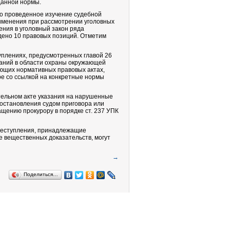
данной нормы.
то проведенное изучение судебной
именения при рассмотрении уголовных
ения в уголовный закон ряда
едено 10 правовых позиций. Отметим
уплениях, предусмотренных главой 26
ваний в области охраны окружающей
ющих нормативных правовых актах,
ре со ссылкой на конкретные нормы
тельном акте указания на нарушенные
остановления судом приговора или
щению прокурору в порядке ст. 237 УПК
реступления, принадлежащие
е вещественных доказательств, могут
→
Поделиться…