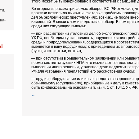
этого может быть конфисковано в соответствии с санкцией 
Во втором из рассматриваемых обзоров ВС РФ отмечает, ч
ти.
практики позволило выявить некоторые проблемы правопр
дел об экологических преступлениях, возникшие после внес
на-
изменений. В связи с чем и подготовлен обзор. В нем прив
среди них следующие выводы:
— при рассмотрении уголовных дел об экологических прест
УК РФ, необходимо устанавливать, нарушение каких требо
среды и природопользования, содержащихся в соответству
Ы
вменяется в вину подсудимому, с приведением их в пригово
(пункт, часть статьи, статья);
— при отсутствии в обвинительном заключении или обвини
нормы соответствующих НПА, что исключает возможность п
вынесения иного решения, уголовное дело подлежит возвра
РФ для устранения препятствий его рассмотрения судом;
— орудия, оборудование или иные средства совершения п
обвиняемому (осужденному), приобщенные к делу в качеств
быть конфискованы на основании п. «г» ч. 1 ст. 104.1 УК РФ.
←