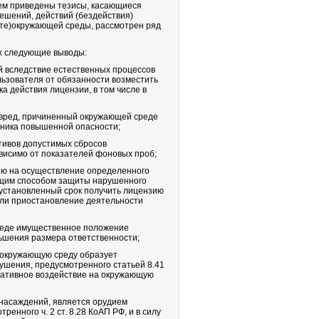
 нем приведены тезисы, касающиеся
ешений, действий (бездействия)
ите)окружающей среды, рассмотрен ряд
х следующие выводы:
 вследствие естественных процессов
ьзователя от обязанности возместить
а действия лицензии, в том числе в
 вред, причиненный окружающей среде
чника повышенной опасности;
тивов допустимых сбросов
висимо от показателей фоновых проб;
ию на осуществление определенного
ащим способом защиты нарушенного
 установленный срок получить лицензию
или приостановление деятельности
реде имущественное положение
ьшения размера ответственности;
 окружающую среду образует
ушения, предусмотренного статьей 8.41
гативное воздействие на окружающую
 насаждений, является орудием
нного ч. 2 ст. 8.28 КоАП РФ, и в силу