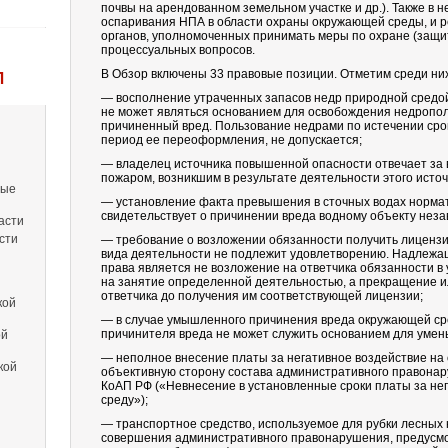
почвы на арендованном земельном участке и др.). Также в
оспаривания НПА в области охраны окружающей среды, и р
органов, уполномоченных принимать меры по охране (защ
процессуальных вопросов.
В Обзор включены 33 правовые позиции. Отметим среди ни
Л
— восполнение утраченных запасов недр природной средой
не может являться основанием для освобождения недропол
причиненный вред. Пользование недрами по истечении срок
период ее переоформления, не допускается;
— владелец источника повышенной опасности отвечает за
пожаром, возникшим в результате деятельности этого исто
вые
— установление факта превышения в сточных водах норма
свидетельствует о причинении вреда водному объекту неза
асти
сти
— требование о возложении обязанности получить лиценз
вида деятельности не подлежит удовлетворению. Надлеж
права является не возложение на ответчика обязанности в
на занятие определенной деятельностью, а прекращение 
ответчика до получения им соответствующей лицензии;
кой
— в случае умышленного причинения вреда окружающей с
причинителя вреда не может служить основанием для умен
ой
— неполное внесение платы за негативное воздействие на
кой
объективную сторону состава административного правонар
КоАП РФ («Невнесение в установленные сроки платы за не
среду»);
— транспортное средство, используемое для рубки лесных
совершения административного правонарушения, предусмотре