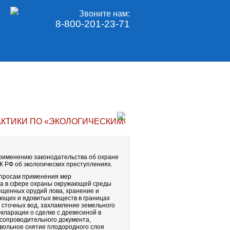
Звоните нам:
8-800-201-23-71
АКТИКИ ПО «ЭКОЛОГИЧЕСКИМ» ДЕЛАМ
рименению законодательства об охране
 РФ об экологических преступлениях.
опросам применения мер
ва в сфере охраны окружающей среды
ещенных орудий лова, хранение и
яющих и ядовитых веществ в границах
 сточных вод, захламление земельного
кларации о сделке с древесиной в
сопроводительного документа,
вольное снятие плодородного слоя