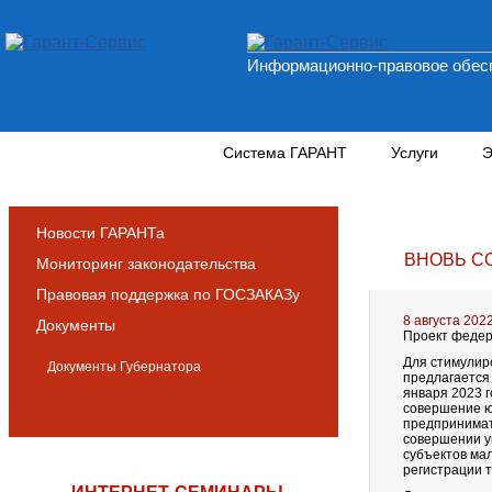
Информационно-правовое обесп
Новости и аналитика
Система ГАРАНТ
Услуги
Э
Новости ГАРАНТа
ВНОВЬ С
Мониторинг законодательства
Правовая поддержка по ГОСЗАКАЗу
8 августа 202
Документы
Проект федер
Для стимулир
Документы Губернатора
предлагается
января 2023 г
совершение ю
предпринимат
совершении у
субъектов ма
регистрации 