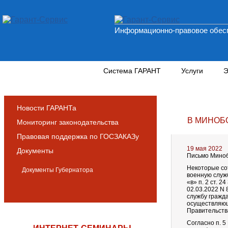
Информационно-правовое обесп
Новости и аналитика
Система ГАРАНТ
Услуги
Э
Новости ГАРАНТа
В МИНОБ
Мониторинг законодательства
Правовая поддержка по ГОСЗАКАЗу
19 мая 2022
Документы
Письмо Миноб
Некоторые со
Документы Губернатора
военную служб
«в» п. 2 ст. 
02.03.2022 N 
службу гражд
осуществляющ
Правительства
Согласно п. 5