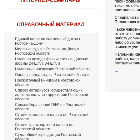
ИНТЕРНЕТ-СЕМИНАРЫ
проинформиро
такая же обяз
постановлени
Специалисты 
Положению о 
СПРАВОЧНЫЙ МАТЕРИАЛ
Также чиновн
ответственно
работу должн
Единый налог на вмененный доход г.
либо об уволе
Ростов-на-Дону
воинском учет
Мировые судьи г. Ростова-на-Дону и
Ростовской области
Напомним, св
работы, напр
Налог на доходы физических лиц (новые
Методическим
формы 2-НДФЛ, 3-НДФЛ)
Налоговые инспекции Ростовской области
←
Органы прокуратуры Ростовской области
Прожиточный минимум в Ростовской
области
Список нотариусов, осуществляющих
деятельность на территории Ростовской
области
Список Управлений ПФР по Ростовской
области
Ставки земельного налога по Ростовской
области
Ставки транспортного налога по
Ростовской области
Суды общей юрисдикции Ростовской
области