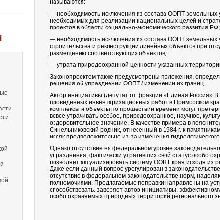
называются:
— необходимость исключения из состава ООПТ земельных у
необходимых для реализации национальных целей и страте
проектов в области социально-экономического развития РФ;
Л
— необходимость исключения из состава ООПТ земельных у
строительства и реконструкции линейных объектов при от
размещению соответствующих объектов;
— утрата природоохранной ценности указанных территори
Законопроектом также предусмотрены положения, определ
решения об упразднении ООПТ / изменении их границ.
вые
Автор инициативы (депутат от фракции «Единая Россия» В.
проведенных инвентаризационных работ в Приморском крае
асти
комплексы и объекты по прошествии времени могут претер
вовсе утрачивать особое, природоохранное, научное, культ
сти
оздоровительное значение. В качестве примера в поясните
Синельниковский родник, отнесенный в 1984 г. к памятника
иссяк предположительно из-за изменения гидрологического
Однако отсутствие на федеральном уровне законодательно
кой
упразднения, фактически утративших свой статус особо о
позволяет актуализировать систему ООПТ края исходя из р
ой
Даже если данный вопрос урегулирован в законодательств
отсутствие в федеральном законодательстве норм, надел
кой
полномочиями. Предлагаемые поправки направлены на уст
способствовать, заверяет автор инициативы, эффективном
особо охраняемых природных территорий регионального з