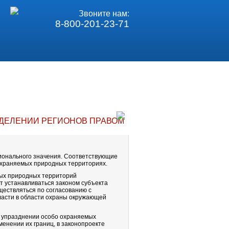
Звоните нам:
8-800-201-23-71
АДЕЛЕНИИ РЕГИОНОВ ПРАВОМ УПРАЗДНЯТЬ ОСОБО О
ионального значения. Соответствующие
 охраняемых природных территориях.
мых природных территорий
ет устанавливаться законом субъекта
ществляться по согласованию с
асти в области охраны окружающей
б упразднении особо охраняемых
менении их границ, в законопроекте