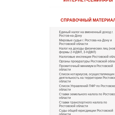
ИНТЕРНЕТ-СЕМИНАРЫ
СПРАВОЧНЫЙ МАТЕРИА
Единый налог на вмененный доход г.
Ростов-на-Дону
Мировые судьи г. Ростова-на-Дону и
Ростовской области
Налог на доходы физических лиц (но
формы 2-НДФЛ, 3-НДФЛ)
Налоговые инспекции Ростовской обл
Органы прокуратуры Ростовской обла
Прожиточный минимум в Ростовской
области
Список нотариусов, осуществляющих
деятельность на территории Ростовс
области
Список Управлений ПФР по Ростовск
области
Ставки земельного налога по Ростовс
области
Ставки транспортного налога по
Ростовской области
Суды общей юрисдикции Ростовской
области