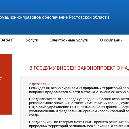
мационно-правовое обеспечение Ростовской области
 ГАРАНТ
Услуги
Электронные услуги
О компании
В ГОСДУМУ ВНЕСЕН ЗАКОНОПРОЕКТ О Н
у
2 февраля 2023
Речь идет об особо охраняемых природных территорий рег
поправки предлагается внести в статью 2 Закона об особо
Предполагается, что порядок упразднения особо охраняе
регионального значения, а также изменение их границ, буд
РФ, а само упразднение ООПТ / изменение их границ — осу
уполномоченным федеральным органом исполнительной вл
среды.
Среди причин, по которым может быть принято решение о
природных территорий регионального значения, а также из