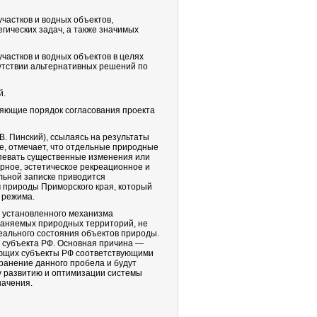
частков и водных объектов,
гических задач, а также значимых
частков и водных объектов в целях
сутствии альтернативных решений по
й.
яющие порядок согласования проекта
В. Пинский), ссылаясь на результаты
, отмечает, что отдельные природные
певать существенные изменения или
урное, эстетическое рекреационное и
льной записке приводится
м природы Приморского края, который
 режима.
 установленного механизма
храняемых природных территорий, не
еального состояния объектов природы.
е субъекта РФ. Основная причина —
яющих субъекты РФ соответствующими
ранение данного пробела и будут
у развитию и оптимизации системы
начения.