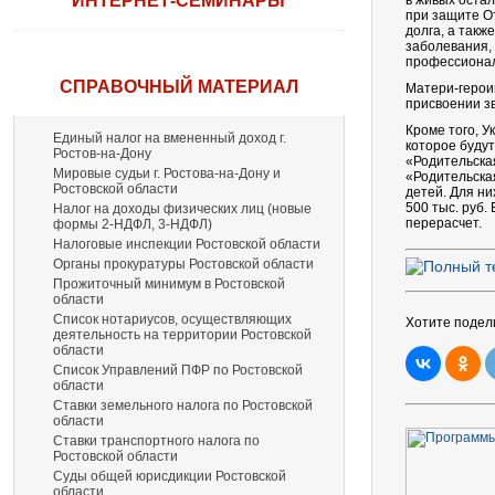
ИНТЕРНЕТ-СЕМИНАРЫ
в живых остал
при защите От
долга, а такж
заболевания, 
профессионал
СПРАВОЧНЫЙ МАТЕРИАЛ
Матери-героин
присвоении з
Кроме того, 
Единый налог на вмененный доход г.
которое буду
Ростов-на-Дону
«Родительска
Мировые судьи г. Ростова-на-Дону и
«Родительска
Ростовской области
детей. Для ни
500 тыс. руб.
Налог на доходы физических лиц (новые
перерасчет.
формы 2-НДФЛ, 3-НДФЛ)
Налоговые инспекции Ростовской области
Органы прокуратуры Ростовской области
Прожиточный минимум в Ростовской
области
Список нотариусов, осуществляющих
Хотите подел
деятельность на территории Ростовской
области
Список Управлений ПФР по Ростовской
области
Ставки земельного налога по Ростовской
области
Ставки транспортного налога по
Ростовской области
Суды общей юрисдикции Ростовской
области