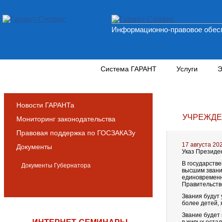
Информационно-правовое обесп
Новости и аналитика
Система ГАРАНТ
Услуги
Э
Новости ГАРАНТа
УЧРЕЖДЕ
Мониторинг законодательства
Правовая поддержка по ГОСЗАКАЗу
17 августа 20
Документы
Указ Президен
В государстве
Документы Губернатора
высшим звани
единовременн
Правительств
Звания будут
более детей,
Звание будет