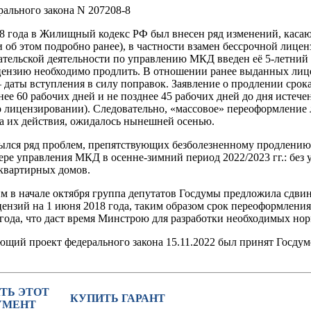
рального закона N 207208-8
18 года в Жилищный кодекс РФ был внесен ряд изменений, кас
 об этом подробно ранее), в частности взамен бессрочной лице
тельской деятельности по управлению МКД введен её 5-летний 
цензию необходимо продлить. В отношении ранее выданных лице
 даты вступления в силу поправок. Заявление о продлении срок
е 60 рабочих дней и не позднее 45 рабочих дней до дня истечен
 лицензировании). Следовательно, «массовое» переоформление л
ка их действия, ожидалось нынешней осенью.
ылся ряд проблем, препятствующих безболезненному продлению
ере управления МКД в осенне-зимний период 2022/2023 гг.: без 
квартирных домов.
им в начале октября группа депутатов Госдумы предложила сдвин
ензий на 1 июня 2018 года, таким образом срок переоформления
года, что даст время Минстрою для разработки необходимых но
ющий проект федерального закона 15.11.2022 был принят Госдумо
ТЬ ЭТОТ
КУПИТЬ ГАРАНТ
УМЕНТ