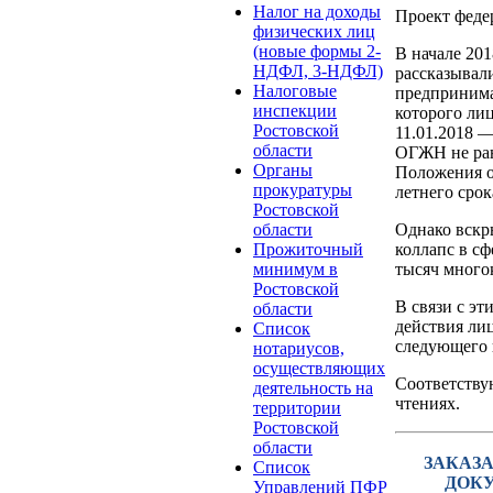
Налог на доходы
Проект феде
физических лиц
(новые формы 2-
В начале 20
НДФЛ, 3-НДФЛ)
рассказывали
Налоговые
предпринима
инспекции
которого ли
Ростовской
11.01.2018 —
области
ОГЖН не ране
Органы
Положения о
прокуратуры
летнего сро
Ростовской
области
Однако вскр
Прожиточный
коллапс в сф
минимум в
тысяч много
Ростовской
В связи с эт
области
действия лиц
Список
следующего 
нотариусов,
осуществляющих
Соответству
деятельность на
чтениях.
территории
Ростовской
области
ЗАКАЗА
Список
ДОК
Управлений ПФР