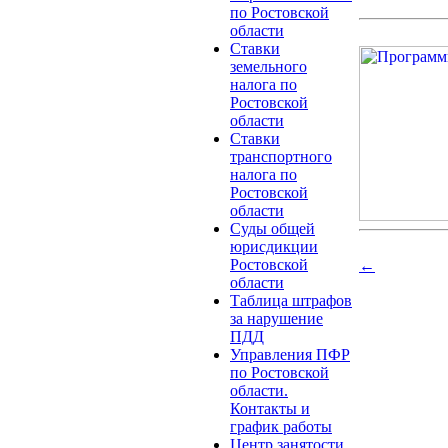
по Ростовской
области
Ставки
земельного
налога по
Ростовской
области
Ставки
транспортного
налога по
Ростовской
области
Суды общей
юрисдикции
Ростовской
←
области
Таблица штрафов
за нарушение
ПДД
Управления ПФР
по Ростовской
области.
Контакты и
график работы
Центр занятости