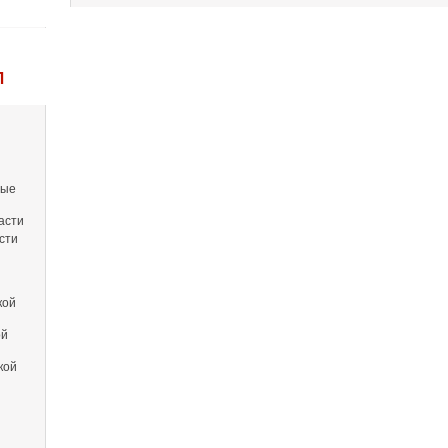
Л
вые
асти
сти
кой
ой
кой