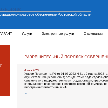
мационно-правовое обеспечение Ростовской области
 ГАРАНТ
Услуги
Электронные услуги
О компании
РАЗРЕШИТЕЛЬНЫЙ ПОРЯДОК СОВЕРШЕНИ
у
4 мая 2022
Указом Президента РФ от 01.03.2022 N 81 с 2 марта 2022 г
осуществления (исполнения) резидентами ряда сделок (оп
связанными с недружественными государствами, предусма
специального разрешения Правительственной комиссии по
иностранных инвестиций в РФ.
←