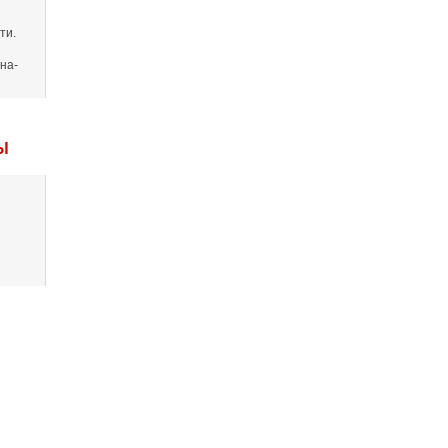
ти.
на-
Ы