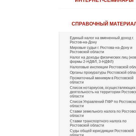
ИНТЕРНЕТ-СЕМИНАРЫ
СПРАВОЧНЫЙ МАТЕРИА
Единый налог на вмененный доход г.
Ростов-на-Дону
Мировые судьи г. Ростова-на-Дону и
Ростовской области
Налог на доходы физических лиц (но
формы 2-НДФЛ, 3-НДФЛ)
Налоговые инспекции Ростовской обл
Органы прокуратуры Ростовской обла
Прожиточный минимум в Ростовской
области
Список нотариусов, осуществляющих
деятельность на территории Ростовс
области
Список Управлений ПФР по Ростовск
области
Ставки земельного налога по Ростовс
области
Ставки транспортного налога по
Ростовской области
Суды общей юрисдикции Ростовской
области