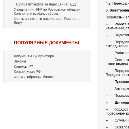
4.2. Переход 
Таблица штрафов за нарушение ПДД
Управления ПФР по Ростовской области.
5. Электронн
Контакты и график работы
Пошаговый алг
Центр занятости населения г. Ростов-на-
Дону
– Работа зак
изменений, от
– Подготовка
– Порядок ак
ПОПУЛЯРНЫЕ ДОКУМЕНТЫ
аккредитации
– Работа с з
Документы Губернатора
– Состав зая
Законы
этапе подачи 
Кодексы РФ
– Порядок до
Конституция РФ
Порядок внес
Формы, образцы, бланки
– Проведение
– Антидемп
– Порядок ра
– Движение 
– Порядок за
протоколом р
– Случаи пр
– Обжаловани