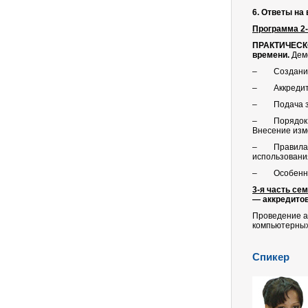
6. Ответы на
Программа 2-
ПРАКТИЧЕСКО
времени.
Дем
– Создание
– Аккредита
– Подача зая
– Порядок ра
Внесение изм
– Правила по
использовани
– Особенност
3-я часть се
— аккредито
Проведение ау
компьютерных
Спикер