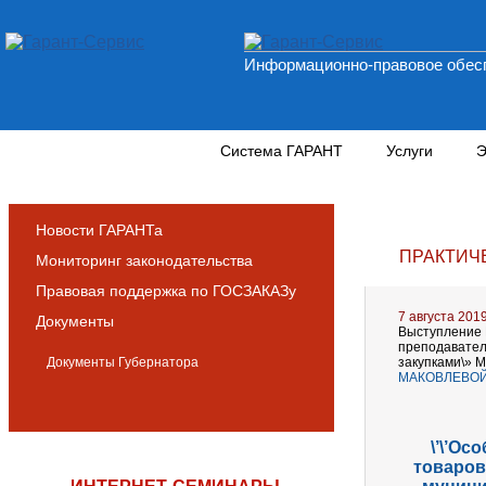
Информационно-правовое обесп
Новости и аналитика
Система ГАРАНТ
Услуги
Э
Новости ГАРАНТа
ПРАКТИЧ
Мониторинг законодательства
Правовая поддержка по ГОСЗАКАЗу
7 августа 201
Документы
Выступление 
преподавател
Документы Губернатора
закупками\» 
МАКОВЛЕВО
\’\’О
товаров