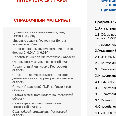
ИНТЕРНЕТ-СЕМИНАРЫ
муници
апре
примен
СПРАВОЧНЫЙ МАТЕРИАЛ
Программа 1-
1. Актуальны
Единый налог на вмененный доход г.
1.1. Обзор п
Ростов-на-Дону
закона 44-ФЗ 
Мировые судьи г. Ростова-на-Дону и
Ростовской области
— изменения, 
Налог на доходы физических лиц (новые
2. Участники
формы 2-НДФЛ, 3-НДФЛ)
2.1. Заказчи
Налоговые инспекции Ростовской области
Органы прокуратуры Ростовской области
2.2. Контракт
Прожиточный минимум в Ростовской
3.3. Участник
области
Список нотариусов, осуществляющих
3.
Информаци
деятельность на территории Ростовской
3.1. Единая 
области
Список Управлений ПФР по Ростовской
3.2. Электрон
области
3.3. Электро
Ставки земельного налога по Ростовской
области
3.4. Каталог т
Ставки транспортного налога по
4. Способы о
Ростовской области
Суды общей юрисдикции Ростовской
4.1. Основани
области