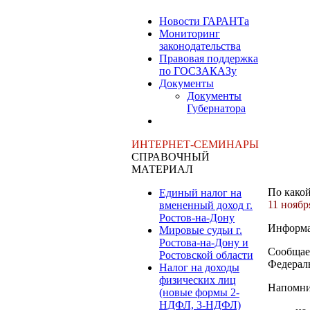
Новости ГАРАНТа
Мониторинг
законодательства
Правовая поддержка
по ГОСЗАКАЗу
Документы
Документы
Губернатора
ИНТЕРНЕТ-СЕМИНАРЫ
СПРАВОЧНЫЙ
МАТЕРИАЛ
По какой
Единый налог на
11 ноябр
вмененный доход г.
Ростов-на-Дону
Информац
Мировые судьи г.
Ростова-на-Дону и
Сообщает
Ростовской области
Федераль
Налог на доходы
физических лиц
Напомним
(новые формы 2-
НДФЛ, 3-НДФЛ)