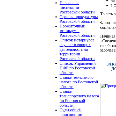
на
Налоговые
в 
инспекции
Ростовской области
То есть 
Органы прокуратуры
Ростовской области
Фонд так
Прожиточный
социаль
минимум в
Ростовской области
Начиная 
Список нотариусов,
«Сведени
осуществляющих
на обяза
деятельность на
заболев
территории
Ростовской области
Список Управлений
ЗАК
ПФР по Ростовской
Д
области
Ставки земельного
налога по Ростовской
области
Ставки
транспортного налога
по Ростовской
области
Суды общей
юрисдикции