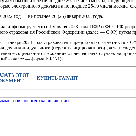
 бумажном носителе не позднее 20-го числа месяца, следующего 
форме электронного документа не позднее 25-го числа месяца, с
за 2022 год — не позднее 20 (25) января 2023 года.
же информирует, что с 1 января 2023 года ПФР и ФСС РФ реор
ного страхования Российской Федерации (далее — СФР) путем 
с 1 января 2023 года страхователи представляют отчетность в 
я для индивидуального (персонифицированного) учета и сведен
тельное социальное страхование от несчастных случаев на прои
аний» (далее — форма ЕФС-1)»
АЗАТЬ ЭТОТ
КУПИТЬ ГАРАНТ
ОКУМЕНТ