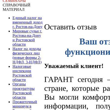
СЕМИНАРЫ
СПРАВОЧНЫЙ
МАТЕРИАЛ
Единый налог на
вмененный доход
Оставить отзыв
г. Ростов-на-Дону
Мировые судьи г.
Ростова-на-Дону
Ваш от
и Ростовской
области
Налог на доходы
функцион
физических лиц
(новые формы 2-
НДФЛ, 3-НДФЛ)
Уважаемый клиент!
Налоговые
инспекции
Ростовской
ГАРАНТ сегодня —
области
Органы
стране, которые р
прокуратуры
Ростовской
Вы могли комфорт
области
Прожиточный
информации, пол
минимум в