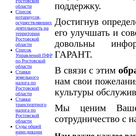
Ростовской
поддержку.
области
Список
нотариусов,
Достигнув определ
осуществляющих
деятельность на
его улучшать и со
территории
Ростовской
довольны инфор
области
Список
ГАРАНТ.
Управлений ПФР
по Ростовской
области
В связи с этим
обр
Ставки
земельного
нам свои пожелани
налога по
Ростовской
культуры обслужив
области
Ставки
транспортного
Мы ценим Ваше
налога по
Ростовской
сотрудничество с 
области
Суды общей
юрисдикции
Нам важно каждое ва