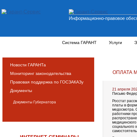
Информационно-правовое обесп
Новости и аналитика
Система ГАРАНТ
Услуги
Э
Новости ГАРАНТа
ОПЛАТА 
Мониторинг законодательства
Правовая поддержка по ГОСЗАКАЗу
21 апреля 20
Документы
Письмо Федера
Росстат расс
Документы Губернатора
платы в форм
медосмотра. 
работники пр
распростране
медицинского
социального 
самостоятель