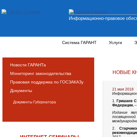
Информационно-правовое обесп
Новости и аналитика
Система ГАРАНТ
Услуги
Э
Новости ГАРАНТа
НОВЫЕ К
Мониторинг законодательства
Правовая поддержка по ГОСЗАКАЗу
21 мая 2018
Документы
Информационн
1.
Гришаев С
Документы Губернатора
Федерации.
–
Издание яв
посвященной 
международно
2.
Старчик
рекомендаци