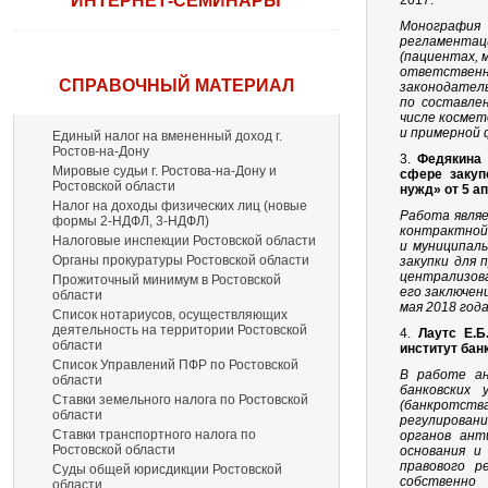
ИНТЕРНЕТ-СЕМИНАРЫ
2017.
Монография
регламентац
(пациентах, 
ответственн
СПРАВОЧНЫЙ МАТЕРИАЛ
законодател
по составлен
числе космет
и примерной 
Единый налог на вмененный доход г.
Ростов-на-Дону
3.
Федякина 
Мировые судьи г. Ростова-на-Дону и
сфере закуп
Ростовской области
нужд» от 5 ап
Налог на доходы физических лиц (новые
Работа явля
формы 2-НДФЛ, 3-НДФЛ)
контрактной 
Налоговые инспекции Ростовской области
и муниципал
Органы прокуратуры Ростовской области
закупки для 
централизова
Прожиточный минимум в Ростовской
его заключен
области
мая 2018 года
Список нотариусов, осуществляющих
деятельность на территории Ростовской
4.
Лаутс Е.Б
области
институт бан
Список Управлений ПФР по Ростовской
В работе ан
области
банковских
Ставки земельного налога по Ростовской
(банкротст
области
регулирован
Ставки транспортного налога по
органов ант
Ростовской области
основания и
правового р
Суды общей юрисдикции Ростовской
собственно
области