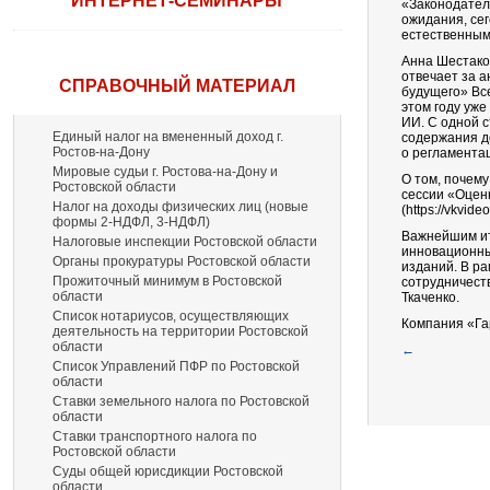
ИНТЕРНЕТ-СЕМИНАРЫ
«Законодател
ожидания, се
естественным
Анна Шестако
отвечает за 
СПРАВОЧНЫЙ МАТЕРИАЛ
будущего» Все
этом году уже
ИИ. С одной с
Единый налог на вмененный доход г.
содержания д
Ростов-на-Дону
о регламента
Мировые судьи г. Ростова-на-Дону и
О том, почем
Ростовской области
сессии «Оценк
Налог на доходы физических лиц (новые
(https://vkvid
формы 2-НДФЛ, 3-НДФЛ)
Важнейшим ит
Налоговые инспекции Ростовской области
инновационны
Органы прокуратуры Ростовской области
изданий. В р
Прожиточный минимум в Ростовской
сотрудничест
области
Ткаченко.
Список нотариусов, осуществляющих
Компания «Га
деятельность на территории Ростовской
области
←
Список Управлений ПФР по Ростовской
области
Ставки земельного налога по Ростовской
области
Ставки транспортного налога по
Ростовской области
Суды общей юрисдикции Ростовской
области