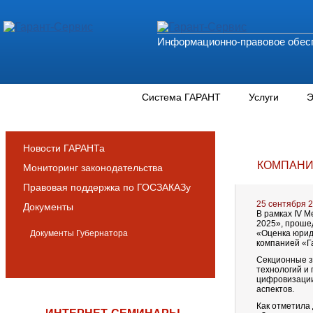
Информационно-правовое обесп
Новости и аналитика
Система ГАРАНТ
Услуги
Э
Новости ГАРАНТа
КОМПАНИ
Мониторинг законодательства
Правовая поддержка по ГОСЗАКАЗу
25 сентября 
Документы
В рамках IV 
2025», проше
Документы Губернатора
«Оценка юриди
компанией «Г
Секционные з
технологий и
цифровизации
аспектов.
Как отметила