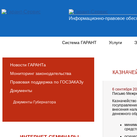
Информационно-правовое обесп
Новости и аналитика
Система ГАРАНТ
Услуги
Э
Новости ГАРАНТа
КАЗНАЧЕ
Мониторинг законодательства
Правовая поддержка по ГОСЗАКАЗу
6 сентября 2
Документы
Письмо Межре
Казначейство
Документы Губернатора
госуправлени
внесения нали
денежного об
миними
средст
осущес