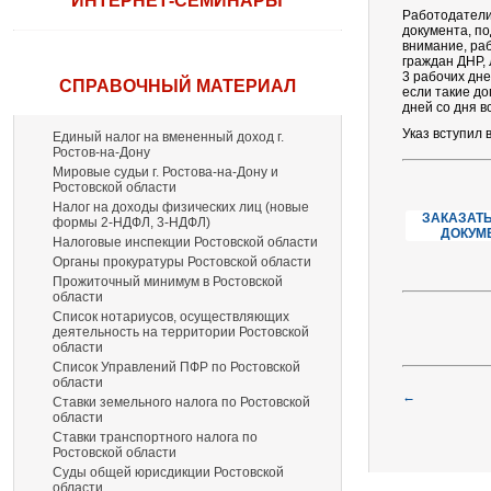
ИНТЕРНЕТ-СЕМИНАРЫ
Работодатели
документа, п
внимание, ра
граждан ДНР,
3 рабочих дн
СПРАВОЧНЫЙ МАТЕРИАЛ
если такие до
дней со дня в
Указ вступил 
Единый налог на вмененный доход г.
Ростов-на-Дону
Мировые судьи г. Ростова-на-Дону и
Ростовской области
Налог на доходы физических лиц (новые
ЗАКАЗАТЬ
формы 2-НДФЛ, 3-НДФЛ)
ДОКУМ
Налоговые инспекции Ростовской области
Органы прокуратуры Ростовской области
Прожиточный минимум в Ростовской
области
Список нотариусов, осуществляющих
деятельность на территории Ростовской
области
Список Управлений ПФР по Ростовской
области
←
Ставки земельного налога по Ростовской
области
Ставки транспортного налога по
Ростовской области
Суды общей юрисдикции Ростовской
области