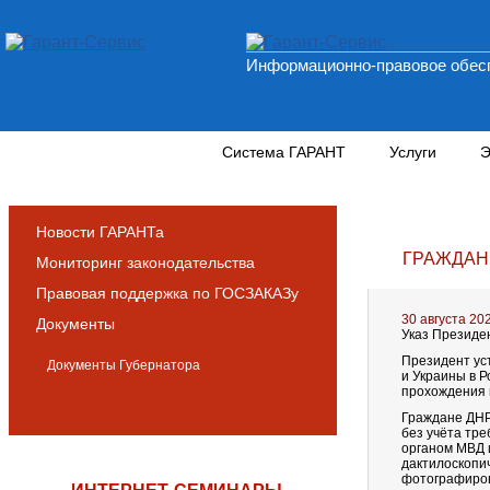
Информационно-правовое обесп
Новости и аналитика
Система ГАРАНТ
Услуги
Э
Новости ГАРАНТа
ГРАЖДАНЕ
Мониторинг законодательства
Правовая поддержка по ГОСЗАКАЗу
30 августа 20
Документы
Указ Президен
Президент ус
Документы Губернатора
и Украины в Р
прохождения 
Граждане ДНР
без учёта тр
органом МВД и
дактилоскопи
фотографиров