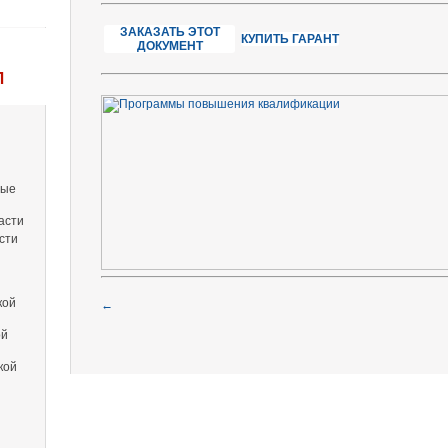
ЗАКАЗАТЬ ЭТОТ
КУПИТЬ ГАРАНТ
ДОКУМЕНТ
Л
вые
асти
сти
кой
←
ой
кой