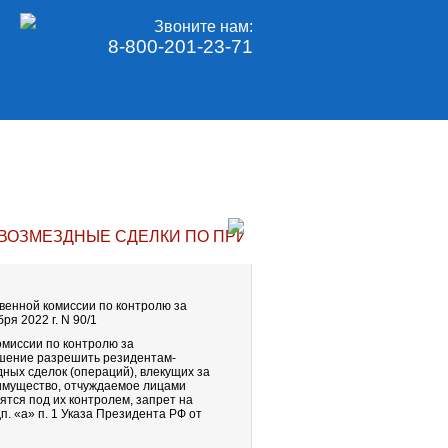
Звоните нам:
8-800-201-23-71
ВОЗМЕЗДНЫЕ СДЕЛКИ ПО ПРИОБРЕТЕНИЮ НЕДВИЖИ
венной комиссии по контролю за
я 2022 г. N 90/1
омиссии по контролю за
шение разрешить резидентам-
ных сделок (операций), влекущих за
имущество, отчуждаемое лицами
ятся под их контролем, запрет на
п. «а» п. 1 Указа Президента РФ от