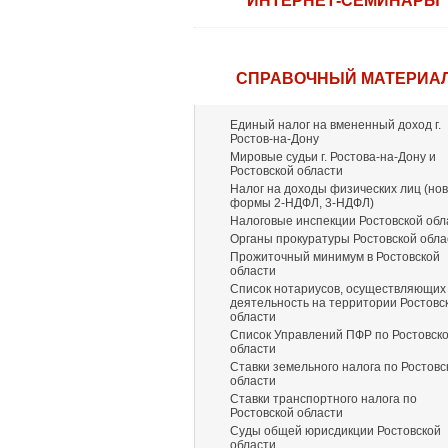
ИНТЕРНЕТ-СЕМИНАРЫ
СПРАВОЧНЫЙ МАТЕРИА
Единый налог на вмененный доход г.
Ростов-на-Дону
Мировые судьи г. Ростова-на-Дону и
Ростовской области
Налог на доходы физических лиц (но
формы 2-НДФЛ, 3-НДФЛ)
Налоговые инспекции Ростовской обл
Органы прокуратуры Ростовской обла
Прожиточный минимум в Ростовской
области
Список нотариусов, осуществляющих
деятельность на территории Ростовс
области
Список Управлений ПФР по Ростовск
области
Ставки земельного налога по Ростовс
области
Ставки транспортного налога по
Ростовской области
Суды общей юрисдикции Ростовской
области