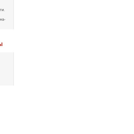
ти.
на-
Ы