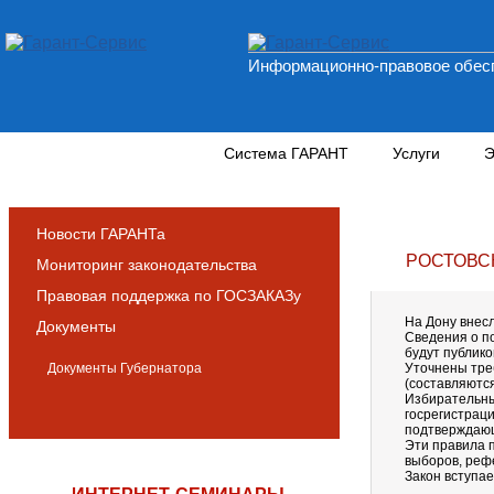
Информационно-правовое обесп
Новости и аналитика
Система ГАРАНТ
Услуги
Э
Новости ГАРАНТа
РОСТОВС
Мониторинг законодательства
Правовая поддержка по ГОСЗАКАЗу
На Дону внес
Документы
Сведения о п
будут публик
Документы Губернатора
Уточнены тре
(составляютс
Избирательны
госрегистрац
подтверждающ
Эти правила 
выборов, реф
Закон вступае