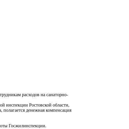
рудникам расходов на санаторно-
й инспекции Ростовской области,
а, полагается денежная компенсация
аботы Госжилинспекции.