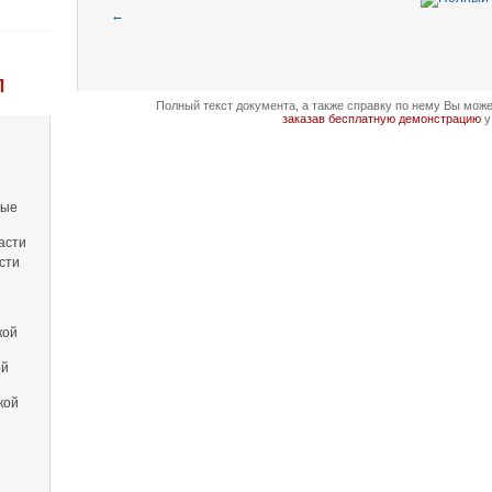
←
Л
Полный текст документа, а также справку по нему Вы мож
заказав бесплатную демонстрацию
у
вые
асти
сти
кой
ой
кой