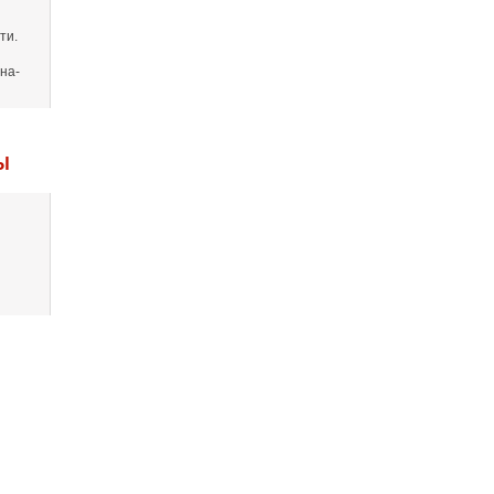
ти.
на-
Ы