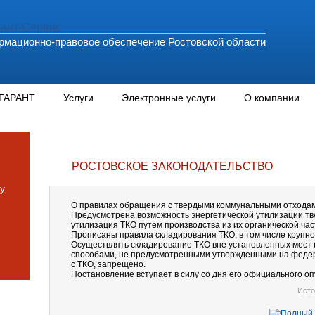
мационно-правовое обеспечение Ростовской области
 ГАРАНТ
Услуги
Электронные услуги
О компании
РОСТОВСКОЕ ЗАКОНОДАТЕЛЬСТВО
у
О правилах обращения с твердыми коммунальными отходам
Предусмотрена возможность энергетической утилизации тв
утилизация ТКО путем производства из их органической час
Прописаны правила складирования ТКО, в том числе крупно
Осуществлять складирование ТКО вне установленных мест (
способами, не предусмотренными утвержденными на феде
с ТКО, запрещено.
Постановление вступает в силу со дня его официального оп
Исто