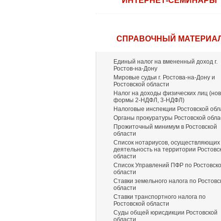
ИНТЕРНЕТ-СЕМИНАРЫ
СПРАВОЧНЫЙ МАТЕРИА
Единый налог на вмененный доход г.
Ростов-на-Дону
Мировые судьи г. Ростова-на-Дону и
Ростовской области
Налог на доходы физических лиц (но
формы 2-НДФЛ, 3-НДФЛ)
Налоговые инспекции Ростовской обл
Органы прокуратуры Ростовской обла
Прожиточный минимум в Ростовской
области
Список нотариусов, осуществляющих
деятельность на территории Ростовс
области
Список Управлений ПФР по Ростовск
области
Ставки земельного налога по Ростовс
области
Ставки транспортного налога по
Ростовской области
Суды общей юрисдикции Ростовской
области