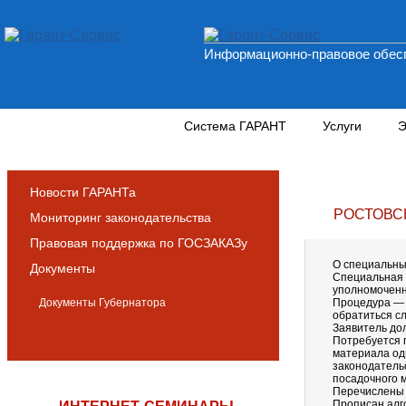
Информационно-правовое обесп
Новости и аналитика
Система ГАРАНТ
Услуги
Э
Новости ГАРАНТа
РОСТОВС
Мониторинг законодательства
Правовая поддержка по ГОСЗАКАЗу
О специальны
Документы
Специальная 
уполномоченно
Документы Губернатора
Процедура — з
обратиться сл
Заявитель до
Потребуется 
материала од
законодатель
посадочного 
Перечислены 
Прописан алг