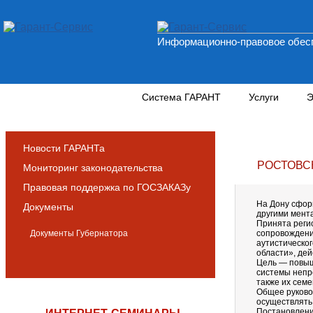
Информационно-правовое обесп
Новости и аналитика
Система ГАРАНТ
Услуги
Э
Новости ГАРАНТа
РОСТОВС
Мониторинг законодательства
Правовая поддержка по ГОСЗАКАЗу
На Дону сфор
Документы
другими мен
Принята реги
Документы Губернатора
сопровождения
аутистическог
области», дей
Цель — повыш
системы непр
также их семе
Общее руково
осуществлять
Постановление