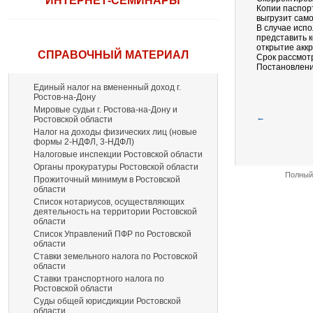
ИНТЕРНЕТ-СЕМИНАРЫ
Копии паспор
выгрузит само
В случае исп
представить 
открытие аккр
СПРАВОЧНЫЙ МАТЕРИАЛ
Срок рассмотр
Постановление
Единый налог на вмененный доход г.
Ростов-на-Дону
Мировые судьи г. Ростова-на-Дону и
←
Ростовской области
Налог на доходы физических лиц (новые
формы 2-НДФЛ, 3-НДФЛ)
Налоговые инспекции Ростовской области
Органы прокуратуры Ростовской области
Полный 
Прожиточный минимум в Ростовской
области
Список нотариусов, осуществляющих
деятельность на территории Ростовской
области
Список Управлений ПФР по Ростовской
области
Ставки земельного налога по Ростовской
области
Ставки транспортного налога по
Ростовской области
Суды общей юрисдикции Ростовской
области