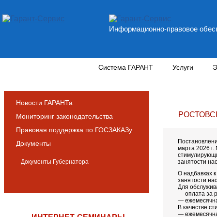
Информационно-правовое обесп
Новости и аналитика
Система ГАРАНТ
Услуги
Э
Новости ГАРАНТа
РОСТОВС
Мониторинг законодательства
Правовая поддержка по ГОСЗАКАЗу
Постановлени
Документы
марта 2026 г
стимулирующи
Документы Губернатора
занятости на
О надбавках 
занятости на
Для обслужив
— оплата за 
— ежемесячна
В качестве ст
— ежемесячна