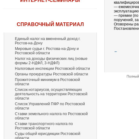
ИНТЕРНЕТ-СЕМИНАРЫ
квалифициров
— ежемесячны
эксплуатацию 
— премии (по
поручений, з
СПРАВОЧНЫЙ МАТЕРИАЛ
Оговорены ра
Постановление
Единый налог на вмененный доход г.
Ростов-на-Дону
Мировые судьи г. Ростова-на-Дону и
←
Ростовской области
Налог на доходы физических лиц (новые
формы 2-НДФЛ, 3-НДФЛ)
Налоговые инспекции Ростовской области
Органы прокуратуры Ростовской области
Полный 
Прожиточный минимум в Ростовской
области
Список нотариусов, осуществляющих
деятельность на территории Ростовской
области
Список Управлений ПФР по Ростовской
области
Ставки земельного налога по Ростовской
области
Ставки транспортного налога по
Ростовской области
Суды общей юрисдикции Ростовской
области