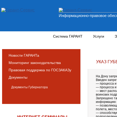
Информационно-правовое обесп
Новости и аналитика
Система ГАРАНТ
Услуги
Э
Новости ГАРАНТа
УКАЗ ГУ
Мониторинг законодательства
Правовая поддержка по ГОСЗАКАЗу
На Дону запр
Документы
Введен запрет
— процесса и
Документы Губернатора
— процесса и
— мест распо
воинских под
Запрещено та
информацию:
— позволяющу
полета, место
— способству
подразделени