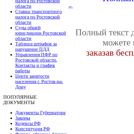
налога по Ростовской
←
области
Ставки транспортного
налога по Ростовской
области
Суды общей
Полный текст д
юрисдикции Ростовской
области
можете 
Таблица штрафов за
нарушение ПДД
заказав бес
Управления ПФР по
Ростовской области.
Контакты и график
работы
Центр занятости
населения г. Ростов-на-
Дону
ПОПУЛЯРНЫЕ
ДОКУМЕНТЫ
Документы Губернатора
Законы
Кодексы РФ
Конституция РФ