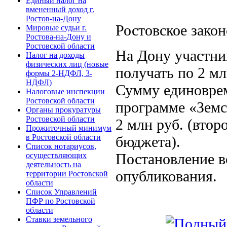
Единый налог на
вмененный доход г.
Ростов-на-Дону
Ростовское зако
Мировые судьи г.
Ростова-на-Дону и
Ростовской области
На Дону участни
Налог на доходы
физических лиц (новые
получать по 2 мл
формы 2-НДФЛ, 3-
НДФЛ)
Сумму единовре
Налоговые инспекции
Ростовской области
программе «Земс
Органы прокуратуры
Ростовской области
2 млн руб. (втор
Прожиточный минимум
в Ростовской области
бюджета).
Список нотариусов,
Постановление вс
осуществляющих
деятельность на
опубликования.
территории Ростовской
области
Список Управлений
ПФР по Ростовской
области
Ставки земельного