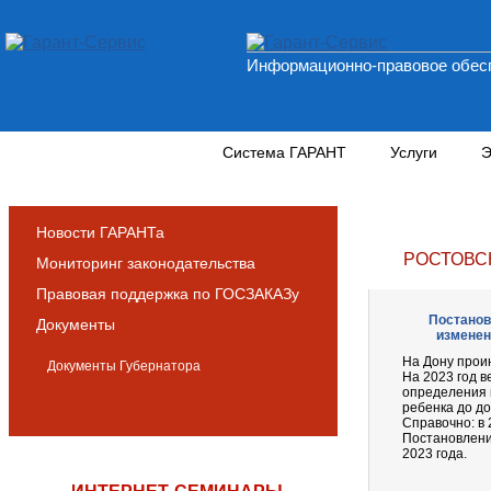
Информационно-правовое обесп
Новости и аналитика
Система ГАРАНТ
Услуги
Э
Новости ГАРАНТа
РОСТОВС
Мониторинг законодательства
Правовая поддержка по ГОСЗАКАЗу
Постанов
Документы
изменен
На Дону прои
Документы Губернатора
На 2023 год в
определения 
ребенка до до
Справочно: в 2
Постановление
2023 года.