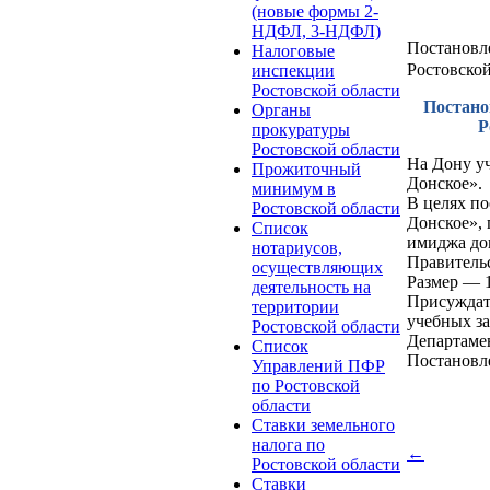
(новые формы 2-
НДФЛ, 3-НДФЛ)
Постановле
Налоговые
Ростовской
инспекции
Ростовской области
Постано
Органы
Р
прокуратуры
Ростовской области
На Дону уч
Прожиточный
Донское».
минимум в
В целях по
Ростовской области
Донское»,
Список
имиджа дон
нотариусов,
Правительс
осуществляющих
Размер — 1
деятельность на
Присуждать
территории
учебных за
Ростовской области
Департамен
Список
Постановле
Управлений ПФР
по Ростовской
области
Ставки земельного
налога по
←
Ростовской области
Ставки