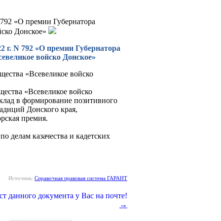
N 792 «О премии Губернатора
ойско Донское»
2 г. N 792 «О премии Губернатора
севеликое войско Донское»
бщества «Всевеликое войско
щества «Всевеликое войско
клад в формирование позитивного
радиций Донского края,
рская премия.
по делам казачества и кадетских
Источник:
Справочная правовая система ГАРАНТ
→