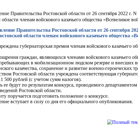
ние Правительства Ростовской области от 26 сентября 2022 г. 
 области членам войскового казачьего общества «Всевеликое в
вление Правительства Ростовской области от 26 сентября 202
остовской области членам войскового казачьего общества «В
реждена губернаторская премия членам войскового казачьего о
ощрения граждан, являющихся членами войскового казачьего об
 пребывающих в мобилизационном людском резерве и внесших в
ского казачества, сохранение и развитие военно-героических т
твом Ростовской области учреждена соответствующая губернато
1 500 рублей (с учетом сумм налогов).
 ее будут по результатам конкурса, проводимого департаментом 
ведений Ростовской области.
ту поручается подготовить положение о конкурсе.
ние вступает в силу со дня его официального опубликования.