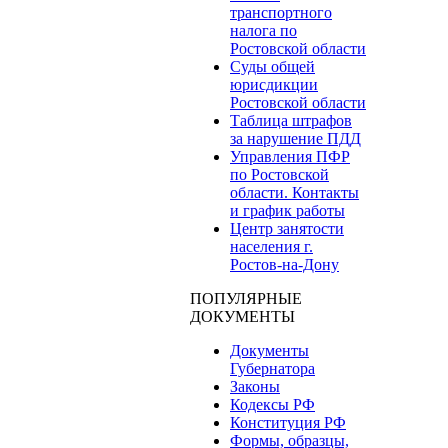
транспортного
налога по
Ростовской области
Суды общей
юрисдикции
Ростовской области
Таблица штрафов
за нарушение ПДД
Управления ПФР
по Ростовской
области. Контакты
и график работы
Центр занятости
населения г.
Ростов-на-Дону
ПОПУЛЯРНЫЕ
ДОКУМЕНТЫ
Документы
Губернатора
Законы
Кодексы РФ
Конституция РФ
Формы, образцы,