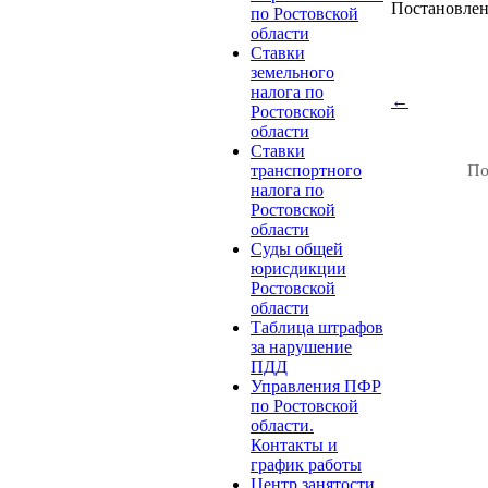
Постановлен
по Ростовской
области
Ставки
земельного
налога по
←
Ростовской
области
Ставки
транспортного
По
налога по
Ростовской
области
Суды общей
юрисдикции
Ростовской
области
Таблица штрафов
за нарушение
ПДД
Управления ПФР
по Ростовской
области.
Контакты и
график работы
Центр занятости