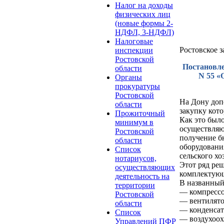
Налог на доходы
физических лиц
(новые формы 2-
НДФЛ, 3-НДФЛ)
Налоговые
Ростовское 
инспекции
Ростовской
Постановле
области
N 55 «
Органы
прокуратуры
Ростовской
На Дону доп
области
закупку кот
Прожиточный
Как это был
минимум в
осуществляю
Ростовской
получение б
области
оборудовани
Список
сельского хо
нотариусов,
Этот ряд ре
осуществляющих
комплектующ
деятельность на
В названный
территории
— компрессо
Ростовской
— вентилято
области
— конденсат
Список
— воздухоох
Управлений ПФР