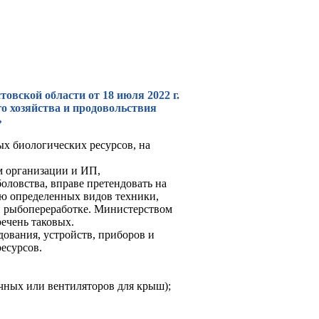
овской области от 18 июля 2022 г.
го хозяйства и продовольствия
»
х биологических ресурсов, на
м организации и ИП,
ловства, вправе претендовать на
ию определенных видов техники,
в рыбопереработке. Министерством
речень таковых.
дования, устройств, приборов и
есурсов.
чных или вентиляторов для крыш);