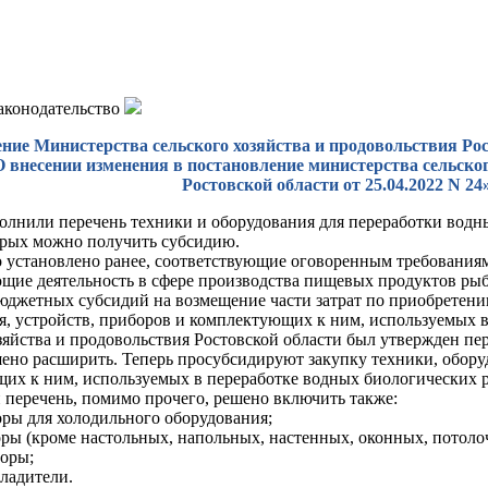
законодательство
ние Министерства сельского хозяйства и продовольствия Рост
О внесении изменения в постановление министерства сельско
Ростовской области от 25.04.2022 N 24
олнили перечень техники и оборудования для переработки водны
орых можно получить субсидию.
о установлено ранее, соответствующие оговоренным требования
щие деятельность в сфере производства пищевых продуктов рыбо
юджетных субсидий на возмещение части затрат по приобретен
я, устройств, приборов и комплектующих к ним, используемых 
зяйства и продовольствия Ростовской области был утвержден пе
шено расширить. Теперь просубсидируют закупку техники, обору
их к ним, используемых в переработке водных биологических р
 перечень, помимо прочего, решено включить также:
ры для холодильного оборудования;
ры (кроме настольных, напольных, настенных, оконных, потоло
оры;
ладители.