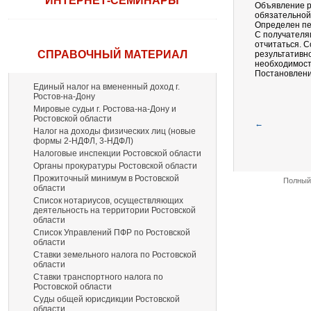
ИНТЕРНЕТ-СЕМИНАРЫ
Объявление р
обязательной
Определен пе
С получателя
отчитаться. С
СПРАВОЧНЫЙ МАТЕРИАЛ
результативн
необходимост
Постановление
Единый налог на вмененный доход г.
Ростов-на-Дону
Мировые судьи г. Ростова-на-Дону и
Ростовской области
←
Налог на доходы физических лиц (новые
формы 2-НДФЛ, 3-НДФЛ)
Налоговые инспекции Ростовской области
Органы прокуратуры Ростовской области
Прожиточный минимум в Ростовской
Полный 
области
Список нотариусов, осуществляющих
деятельность на территории Ростовской
области
Список Управлений ПФР по Ростовской
области
Ставки земельного налога по Ростовской
области
Ставки транспортного налога по
Ростовской области
Суды общей юрисдикции Ростовской
области