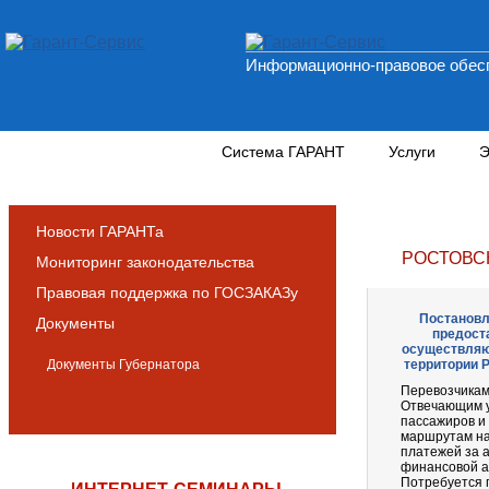
Информационно-правовое обесп
Новости и аналитика
Система ГАРАНТ
Услуги
Э
Новости ГАРАНТа
РОСТОВС
Мониторинг законодательства
Правовая поддержка по ГОСЗАКАЗу
Постановле
Документы
предост
осуществляю
Документы Губернатора
территории Р
Перевозчикам 
Отвечающим у
пассажиров и
маршрутам на 
платежей за 
финансовой а
Потребуется 