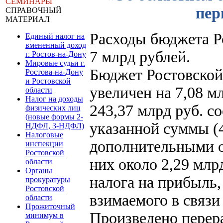
СЕМИНАРЫ
пер
СПРАВОЧНЫЙ
МАТЕРИАЛ
Расходы бюджета Ро
Единый налог на
вмененный доход
7 млрд рублей.
г. Ростов-на-Дону
Мировые судьи г.
Бюджет Ростовской 
Ростова-на-Дону
и Ростовской
увеличен на 7,08 мл
области
Налог на доходы
243,37 млрд руб. с
физических лиц
(новые формы 2-
указанной суммы (4
НДФЛ, 3-НДФЛ)
Налоговые
дополнительными о
инспекции
Ростовской
них около 2,29 мл
области
Органы
налога на прибыль,
прокуратуры
Ростовской
взимаемого в связ
области
Прожиточный
Произведено перер
минимум в