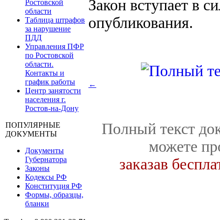
Закон вступает в с
Ростовской
области
опубликования.
Таблица штрафов
за нарушение
ПДД
Управления ПФР
по Ростовской
области.
Контакты и
график работы
←
Центр занятости
населения г.
Ростов-на-Дону
Полный текст док
ПОПУЛЯРНЫЕ
ДОКУМЕНТЫ
можете пр
Документы
Губернатора
заказав беспл
Законы
Кодексы РФ
Конституция РФ
Формы, образцы,
бланки