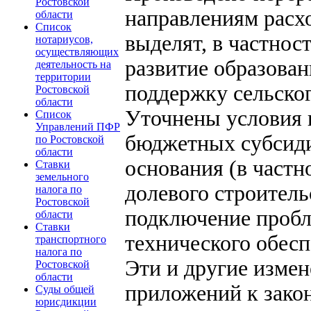
Ростовской
направлениям расх
области
Список
выделят, в частнос
нотариусов,
осуществляющих
развитие образова
деятельность на
территории
поддержку сельског
Ростовской
области
Уточнены условия 
Список
Управлений ПФР
бюджетных субсид
по Ростовской
области
основания (в частн
Ставки
земельного
долевого строитель
налога по
Ростовской
подключение пробл
области
Ставки
технического обесп
транспортного
налога по
Эти и другие изме
Ростовской
области
приложений к зако
Суды общей
юрисдикции