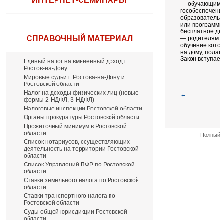
ИНТЕРНЕТ-СЕМИНАРЫ
— обучающимс
гособеспечен
образователь
или программ
бесплатное д
СПРАВОЧНЫЙ МАТЕРИАЛ
— родителям 
обучение кот
на дому, пола
Закон вступае
Единый налог на вмененный доход г.
Ростов-на-Дону
Мировые судьи г. Ростова-на-Дону и
Ростовской области
Налог на доходы физических лиц (новые
←
формы 2-НДФЛ, 3-НДФЛ)
Налоговые инспекции Ростовской области
Органы прокуратуры Ростовской области
Прожиточный минимум в Ростовской
области
Полный 
Список нотариусов, осуществляющих
деятельность на территории Ростовской
области
Список Управлений ПФР по Ростовской
области
Ставки земельного налога по Ростовской
области
Ставки транспортного налога по
Ростовской области
Суды общей юрисдикции Ростовской
области