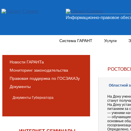
Информационно-правовое обесп
Новости и аналитика
Система ГАРАНТ
Услуги
Э
Новости ГАРАНТа
РОСТОВС
Мониторинг законодательства
Правовая поддержка по ГОСЗАКАЗу
Областной за
Документы
На Дону учен
Документы Губернатора
станут получа
На Дону уста
питанием за с
— ученики на
— обучающиес
основные общ
госорганизаци
Определено, 