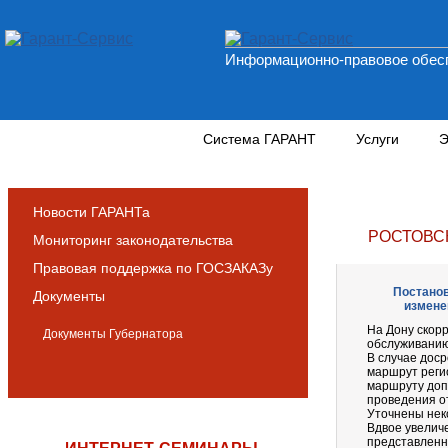
Информационно-правовое обесп
Новости и аналитика
Система ГАРАНТ
Услуги
Э
Новости ГАРАНТа
РОСТОВС
Мониторинг законодательства
Правовая поддержка по ГОСЗАКАЗу
Постанов
Документы
измене
На Дону скорр
Документы Губернатора
обслуживанию
В случае дос
маршрут реги
маршруту допу
проведения от
Уточнены нек
Вдвое увелич
представленн