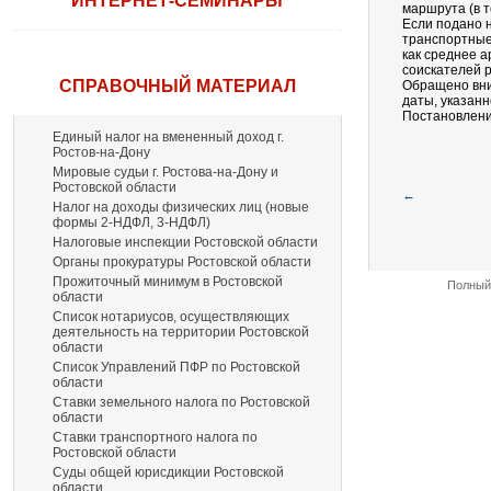
ИНТЕРНЕТ-СЕМИНАРЫ
маршрута (в т
Если подано 
транспортные
как среднее а
соискателей р
СПРАВОЧНЫЙ МАТЕРИАЛ
Обращено вни
даты, указанн
Постановление
Единый налог на вмененный доход г.
Ростов-на-Дону
Мировые судьи г. Ростова-на-Дону и
Ростовской области
←
Налог на доходы физических лиц (новые
формы 2-НДФЛ, 3-НДФЛ)
Налоговые инспекции Ростовской области
Органы прокуратуры Ростовской области
Прожиточный минимум в Ростовской
Полный 
области
Список нотариусов, осуществляющих
деятельность на территории Ростовской
области
Список Управлений ПФР по Ростовской
области
Ставки земельного налога по Ростовской
области
Ставки транспортного налога по
Ростовской области
Суды общей юрисдикции Ростовской
области